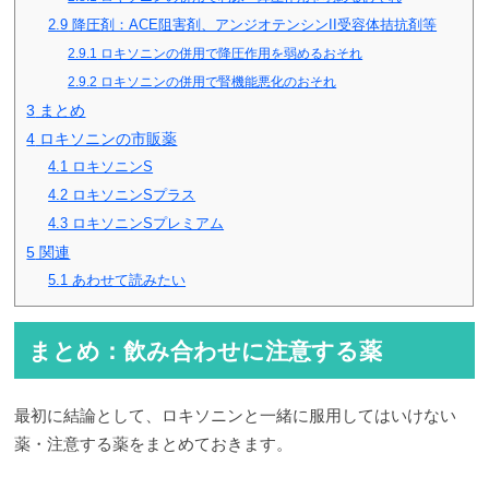
2.9
降圧剤：ACE阻害剤、アンジオテンシンII受容体拮抗剤等
2.9.1
ロキソニンの併用で降圧作用を弱めるおそれ
2.9.2
ロキソニンの併用で腎機能悪化のおそれ
3
まとめ
4
ロキソニンの市販薬
4.1
ロキソニンS
4.2
ロキソニンSプラス
4.3
ロキソニンSプレミアム
5
関連
5.1
あわせて読みたい
まとめ：飲み合わせに注意する薬
最初に結論として、ロキソニンと一緒に服用してはいけない
薬・注意する薬をまとめておきます。