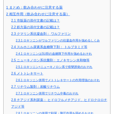
1
まとめ：飲み合わせに注意する薬
2
相互作用（飲み合わせに注意する薬）
2.1
市販薬の添付文書の記載は？
2.2
処方薬の添付文書の記載は？
2.3
クマリン系抗凝血剤： ワルファリン
2.3.1
ロキソニンがワルファリンの抗凝血作用を強めるしくみ
2.4
スルホニル尿素系血糖降下剤： トルブタミド等
2.4.1
ロキソニンはSU剤の血糖降下作用を強めるおそれ
2.5
ニューキノロン系抗菌剤：エノキサシン水和物等
2.5.1
ロキソニン+ニューキノロン系で痙攣誘発のおそれ
2.6
メトトレキサート
2.6.1
ロキソニン併用でメトトレキサートの作用増強のおそれ
2.7
リチウム製剤：炭酸リチウム
2.7.1
ロキソニン併用でリチウム中毒のおそれ
2.8
チアジド系利尿薬： ヒドロフルメチアジド、ヒドロクロロチ
アジド等
2.8.1
ロキソニンの併用で利尿・降圧作用を弱めるおそれ