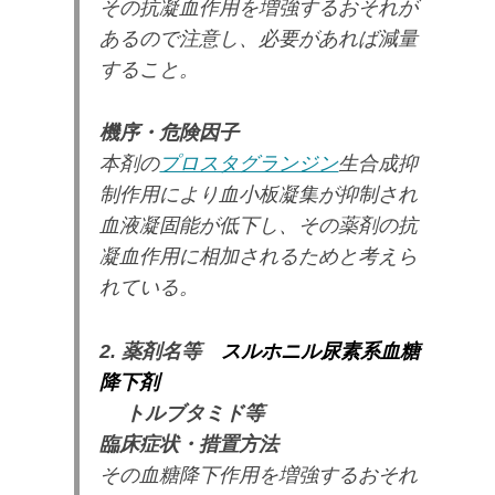
その抗凝血作用を増強するおそれが
あるので注意し、必要があれば減量
すること。
機序・危険因子
本剤の
プロスタグランジン
生合成抑
制作用により血小板凝集が抑制され
血液凝固能が低下し、その薬剤の抗
凝血作用に相加されるためと考えら
れている。
2. 薬剤名等
スルホニル尿素系血糖
降下剤
トルブタミド等
臨床症状・措置方法
その血糖降下作用を増強するおそれ