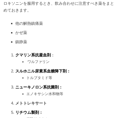
ロキソニンを服用するとき、飲み合わせに注意すべき薬をまと
めておきます。
他の解熱鎮痛薬
かぜ薬
鎮静薬
クマリン系抗凝血剤
：
ワルファリン
スルホニル尿素系血糖降下剤：
トルブタミド等
ニューキノロン系抗菌剤：
エノキサシン水和物等
メトトレキサート
リチウム製剤：