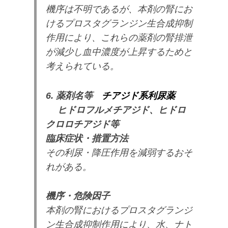
機序は不明であるが、本剤の腎にお
けるプロスタグランジン生合成抑制
作用により、これらの薬剤の腎排泄
が減少し血中濃度が上昇するためと
考えられている。
6. 薬剤名等
チアジド系利尿薬
ヒドロフルメチアジド、ヒドロ
クロロチアジド等
臨床症状・措置方法
その利尿・降圧作用を減弱するおそ
れがある。
機序・危険因子
本剤の腎におけるプロスタグランジ
ン生合成抑制作用により、水、ナト