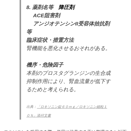
8. 薬剤名等
降圧剤
ACE阻害剤
アンジオテンシンII受容体拮抗剤
等
臨床症状・措置方法
腎機能を悪化させるおそれがある。
機序・危険因子
本剤のプロスタグランジンの生合成
抑制作用により、腎血流量が低下す
るためと考えられる。
出典：
「ロキソニン錠６０ｍｇ／ロキソニン細粒１
０％」添付文書