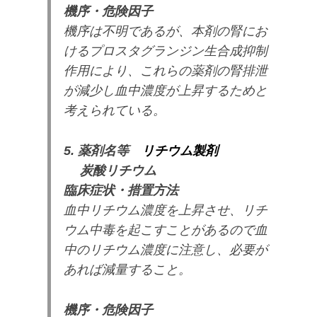
機序・危険因子
機序は不明であるが、本剤の腎にお
けるプロスタグランジン生合成抑制
作用により、これらの薬剤の腎排泄
が減少し血中濃度が上昇するためと
考えられている。
5. 薬剤名等
リチウム製剤
炭酸リチウム
臨床症状・措置方法
血中リチウム濃度を上昇させ、リチ
ウム中毒を起こすことがあるので血
中のリチウム濃度に注意し、必要が
あれば減量すること。
機序・危険因子