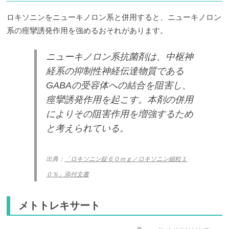
ロキソニンをニューキノロン系と併用すると、ニューキノロン
系の痙攣誘発作用を強めるおそれがあります。
ニューキノロン系抗菌剤は、中枢神
経系の抑制性神経伝達物質である
GABAの受容体への結合を阻害し、
痙攣誘発作用を起こす。本剤の併用
によりその阻害作用を増強するため
と考えられている。
出典：
「ロキソニン錠６０ｍｇ／ロキソニン細粒１
０％」添付文書
メトトレキサート