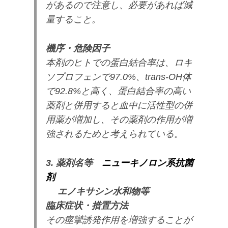
があるので注意し、必要があれば減
量すること。
機序・危険因子
本剤のヒトでの蛋白結合率は、ロキ
ソプロフェンで97.0%、trans-OH体
で92.8%と高く、蛋白結合率の高い
薬剤と併用すると血中に活性型の併
用薬が増加し、その薬剤の作用が増
強されるためと考えられている。
3. 薬剤名等
ニューキノロン系抗菌
剤
エノキサシン水和物等
臨床症状・措置方法
その痙攣誘発作用を増強することが