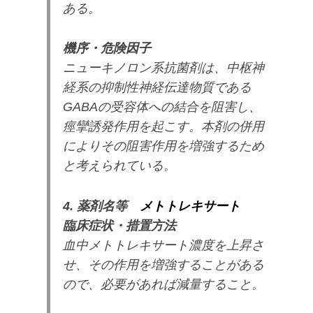
ある。
機序・危険因子
ニューキノロン系抗菌剤は、中枢神
経系の抑制性神経伝達物質である
GABAの受容体への結合を阻害し、
痙攣誘発作用を起こす。本剤の併用
によりその阻害作用を増強するため
と考えられている。
4. 薬剤名等
メトトレキサート
臨床症状・措置方法
血中メトトレキサート濃度を上昇さ
せ、その作用を増強することがある
ので、必要があれば減量すること。