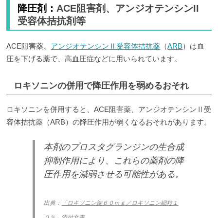
降圧剤：
ACE阻害剤、アンジオテンシンII
受容体拮抗剤等
ACE阻害薬、
アンジオテンシンⅡ受容体拮抗薬
（
ARB
）は血
圧を下げる薬で、高血圧症などに用いられています。
ロキソニンの併用で降圧作用を弱めるおそれ
ロキソニンを併用すると、ACE阻害薬、アンジオテンシンⅡ受
容体拮抗薬（ARB）の降圧作用が弱くなるおそれがあります。
本剤のプロスタグランジンの生合成
抑制作用により、これらの薬剤の降
圧作用を減弱させる可能性がある。
出典：
「ロキソニン錠６０ｍｇ／ロキソニン細粒１
０％」添付文書