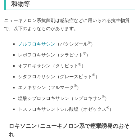
和物等
ニューキノロン系抗菌剤は感染症などに用いられる抗生物質
で、以下のようなものがあります。
®
ノルフロキサシン
（バクシダール
）
®
レボフロキサシン（クラビット
）
®
オフロキサシン（タリビット
）
®
シタフロキサシン（グレースピット
）
®
エノキサシン（フルマーク
）
®
塩酸シプロフロキサシン（シプロキサン
）
®
トスフロキサシントシル酸塩（オゼックス
）
ロキソニン+ニューキノロン系で痙攣誘発のおそ
れ