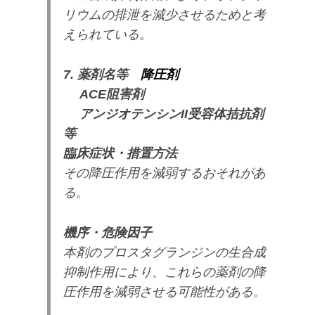
リウムの排泄を減少させるためと考
えられている。
7. 薬剤名等
降圧剤
ACE阻害剤
アンジオテンシンII受容体拮抗剤
等
臨床症状・措置方法
その降圧作用を減弱するおそれがあ
る。
機序・危険因子
本剤のプロスタグランジンの生合成
抑制作用により、これらの薬剤の降
圧作用を減弱させる可能性がある。