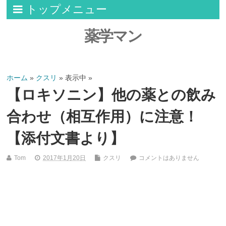
トップメニュー
薬学マン
ホーム
»
クスリ
» 表示中 »
【ロキソニン】他の薬との飲み
合わせ（相互作用）に注意！
【添付文書より】
Tom
2017年1月20日
クスリ
コメントはありません