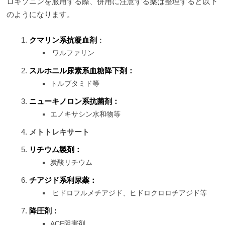
ロキソニンを服用する際、併用に注意する薬は整理すると以下
のようになります。
クマリン系抗凝血剤
：
ワルファリン
スルホニル尿素系血糖降下剤：
トルブタミド等
ニューキノロン系抗菌剤：
エノキサシン水和物等
メトトレキサート
リチウム製剤：
炭酸リチウム
チアジド系利尿薬：
ヒドロフルメチアジド、ヒドロクロロチアジド等
降圧剤：
ACE阻害剤