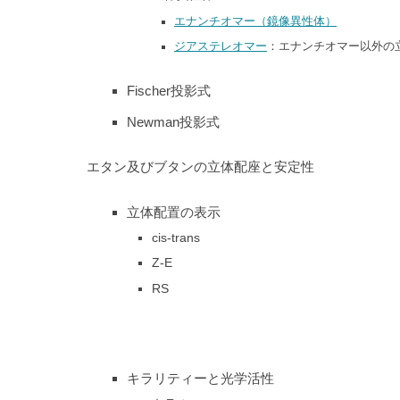
エナンチオマー（鏡像異性体）
ジアステレオマー
：エナンチオマー以外の
Fischer投影式
Newman投影式
エタン及びブタンの立体配座と安定性
立体配置の表示
cis-trans
Z-E
RS
キラリティーと光学活性