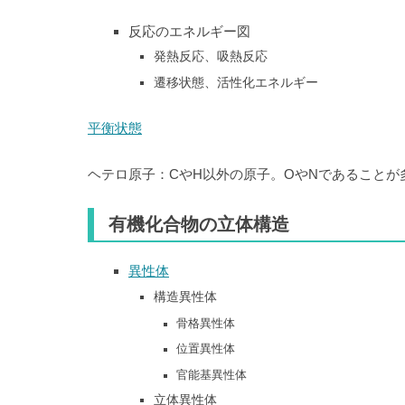
反応のエネルギー図
発熱反応、吸熱反応
遷移状態、活性化エネルギー
平衡状態
ヘテロ原子：CやH以外の原子。OやNであることが
有機化合物の立体構造
​異性体
構造異性体
骨格異性体
位置異性体
官能基異性体
立体異性体