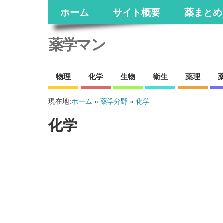
ホーム
サイト概要
薬まとめ
薬学マン
物理
化学
生物
衛生
薬理
現在地:
ホーム
»
薬学分野
»
化学
化学