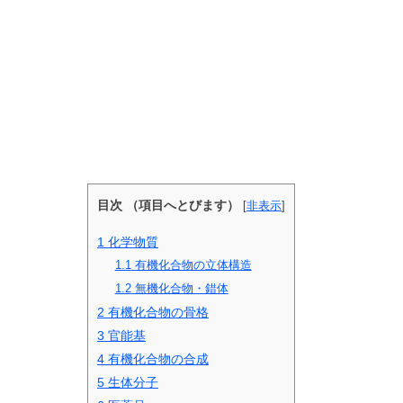
目次 （項目へとびます）
[
非表示
]
1
化学物質
1.1
有機化合物の立体構造
1.2
無機化合物・錯体
2
有機化合物の骨格
3
官能基
4
有機化合物の合成
5
生体分子