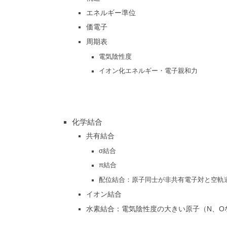
エネルギー準位
価電子
周期表
電気陰性度
イオン化エネルギー・電子親和力
化学結合
共有結合
σ結合
π結合
配位結合：原子同士が非共有電子対と空軌
イオン結合
水素結合：電気陰性度の大きい原子（N、O