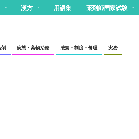
漢方
用語集
薬剤師国家試験
薬剤
病態・薬物治療
法規・制度・倫理
実務