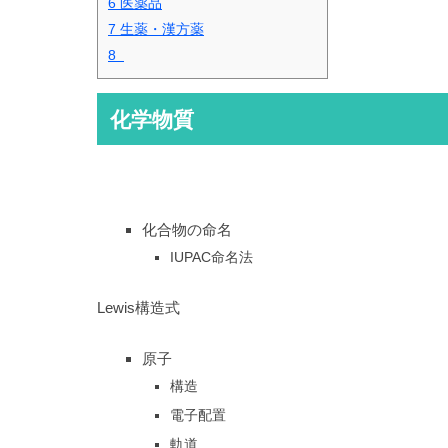
6
医薬品
7
生薬・漢方薬
8
化学物質
化合物の命名
IUPAC命名法
Lewis構造式
原子
構造
電子配置
軌道