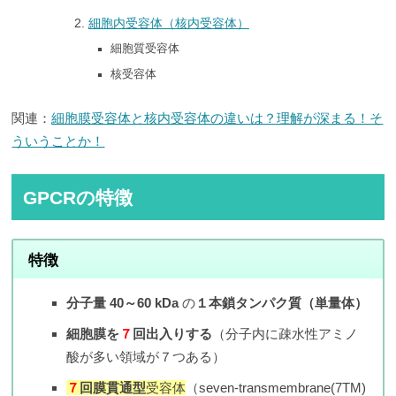
細胞内受容体（核内受容体）
細胞質受容体
核受容体
関連：
細胞膜受容体と核内受容体の違いは？理解が深まる！そ
ういうことか！
GPCRの特徴
特徴
分子量 40～60 kDa
の
１本鎖タンパク質（単量体）
細胞膜を
７
回出入りする
（分子内に疎水性アミノ
酸が多い領域が７つある）
７
回膜貫通型
受容体
（seven-transmembrane(7TM)