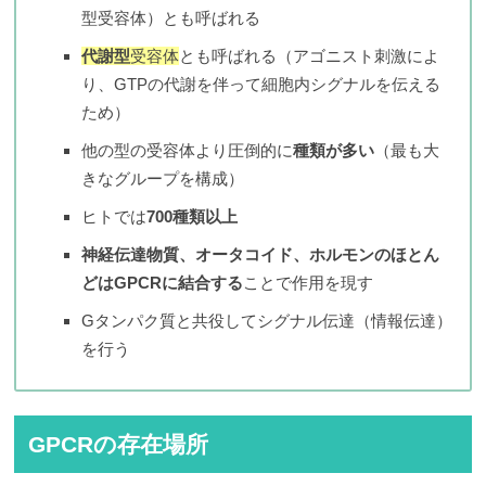
型受容体）とも呼ばれる
代謝型
受容体
とも呼ばれる（アゴニスト刺激によ
り、GTPの代謝を伴って細胞内シグナルを伝える
ため）
他の型の受容体より圧倒的に
種類が多い
（最も大
きなグループを構成）
ヒトでは
700種類以上
神経伝達物質、オータコイド、ホルモンのほとん
どはGPCRに結合する
ことで作用を現す
Gタンパク質と共役してシグナル伝達（情報伝達）
を行う
GPCRの存在場所