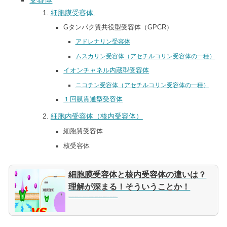
細胞膜受容体
Gタンパク質共役型受容体（GPCR）
アドレナリン受容体
ムスカリン受容体（アセチルコリン受容体の一種）
イオンチャネル内蔵型受容体
ニコチン受容体（アセチルコリン受容体の一種）
１回膜貫通型受容体
細胞内受容体（核内受容体）
細胞質受容体
核受容体
細胞膜受容体と核内受容体の違いは？
理解が深まる！そういうことか！
細胞膜受容体 と 核内受容体（細胞内受容体）これらの違いは、名前からも分かりますが、存在する場所の違いです。細胞膜受容体は、細胞膜に存在し、細胞表面に顔を出しています。核内受容体（細胞内受容体）は、...