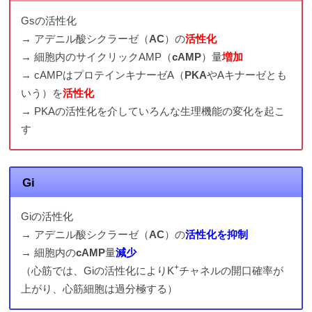
Gsの活性化
→ アデニル酸シクラーゼ（
AC
）の
活性化
→ 細胞内のサイクリックAMP（
cAMP
）量
増加
→ cAMPはプロテインキナーゼA（
PKA
やAキナーゼとも
いう）を
活性化
→ PKAの活性化を介していろんな生理機能の変化を起こ
す
Gi
Giの活性化
→ アデニル酸シクラーゼ（
AC
）の
活性化を抑制
→ 細胞内の
cAMP
量
減少
+
（心筋では、Giの活性化によりK
チャネルの開口確率が
上がり、心筋細胞は過分極する）