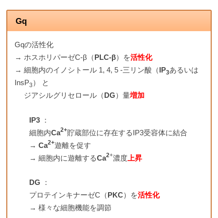
Gq
Gqの活性化
→ ホスホリパーゼC-β（
PLC-β
）を
活性化
→ 細胞内のイノシトール 1, 4, 5 -三リン酸（
IP
あるいは
3
InsP
） と
3
ジアシルグリセロール（
DG
）量
増加
IP3
：
2+
細胞内
Ca
貯蔵部位に存在するIP3受容体に結合
2+
→
Ca
遊離を促す
2
+
→ 細胞内に遊離する
Ca
濃度
上昇
DG
：
プロテインキナーゼC（
PKC
）を
活性化
→ 様々な細胞機能を調節