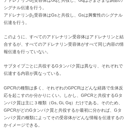
アドレナリンα
受容体はGqと共役し、Gqはさまざまな調節の
1
シグナル伝達を行う。
アドレナリンβ
受容体はGsと共役し、Gsは興奮性のシグナル
1
伝達を行う。
このように、すべてのアドレナリン受容体はアドレナリンと結
合するが、すべてのアドレナリン受容体がすべて同じ内容の情
報伝達を行っていない。
サブタイプごとに共役するGタンパク質は異なり、それぞれで
伝達する内容が異なっている。
GPCRの種類は多く、それぞれのGPCRはどんな経路で生体反
応を起こすのか分かりにくい。しかし、GPCRと共役するGタ
ンパク質は主に３種類（Gs, Gi, Gq）だけである。そのため、
GPCRがどのGタンパク質と共役するか最初に分かれば、Gタ
ンパク質の種類によってその受容体がどんな情報を伝達するの
かイメージできる。