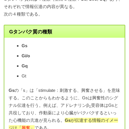
それぞれで情報伝達の内容が異なる。
次の４種類である。
Gタンパク質の種類
Gs
Gi/o
Gq
Gt
Gs
の「s」は「stimulate：刺激する、興奮させる」を意味
する。このことからもわかるように、Gsは興奮性のシグ
ナル伝達を行う。例えば、アドレナリンβ
受容体はGsと
1
共役しており、作動薬により心臓がバクバクするといっ
た心機能の亢進が見られる。
Gs
が伝達する情報のイメー
ジは「
興奮
」
である。