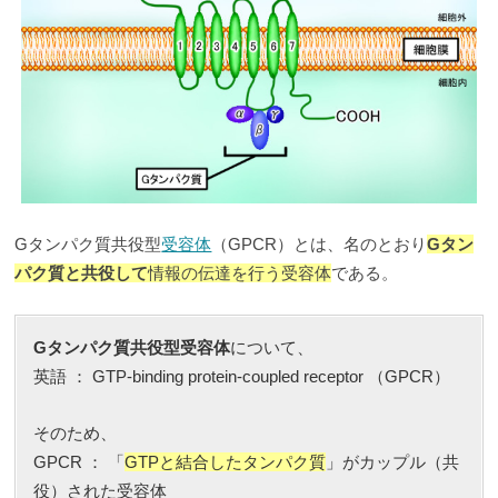
Gタンパク質共役型
受容体
（GPCR）とは、名のとおり
Gタン
パク質と共役して
情報の伝達を行う受容体
である。
Gタンパク質共役型受容体
について、
英語 ： GTP-binding protein-coupled receptor （GPCR）
そのため、
GPCR ： 「
GTPと結合したタンパク質
」がカップル（共
役）された受容体