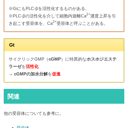
※GiにもPLC-βを活性化するものがある。
2+
※PLC-βの活性化を介して細胞内遊離Ca
濃度上昇を引
2+
き起こす受容体を、Ca
受容体と呼ぶことがある。
Gt
サイクリックGMP（
cGMP
）に特異的な
ホスホジエステ
ラーゼ
を
活性化
→
cGMPの加水分解
を
促進
関連
他の受容体についても参考に。
受容体