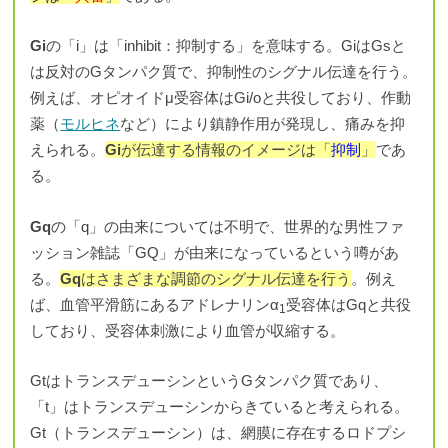
Gi
の「i」は「inhibit：抑制する」を意味する。GiはGsと
は反対のGタンパク質で、抑制性のシグナル伝達を行う。
例えば、オピオイドμ受容体はGi/oと共役しており、作動
薬（
モルヒネ
など）により鎮静作用が発現し、痛みを抑
えられる。
Gi
が伝達する情報のイメージは「
抑制
」
であ
る。
Gq
の「q」の由来については不明で、世界的な男性ファ
ッション雑誌「GQ」が由来になっているという噂があ
る。
Gq
はさまざまな調節のシグナル伝達を行う
。例え
ば、血管平滑筋にあるアドレナリンα
受容体はGqと共役
1
しており、受容体刺激により血管が収縮する。
GtはトランスデューシンというGタンパク質であり、
「t」はトランスデューシンからきていると考えられる。
Gt（トランスデューシン）は、網膜に存在するロドプシ