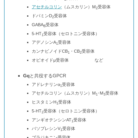
アセチルコリン
（ムスカリン）M
受容体
2
ドパミンD
受容体
2
GABA
受容体
B
5-HT
受容体（セロトニン受容体）
1
アデノシンA
受容体
1
カンナビノイドCB
・CB
受容体
1
2
オピオイドμ受容体 など
Gq
と共役するGPCR
アドレナリンα
受容体
1
アセチルコリン（ムスカリン）M
･M
受容体
1
3
ヒスタミンH
受容体
1
5-HT
受容体（セロトニン受容体）
2
アンギオテンシンAT
受容体
1
バソプレシンV
受容体
1
ブラジキニン受容体