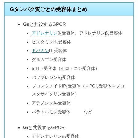
Gタンパク質ごとの受容体まとめ
Gs
と共役するGPCR
アドレナリン
β
受容体、アドレナリンβ
受容体
1
2
ヒスタミンH
受容体
2
ドパミン
D
受容体
1
グルカゴン受容体
5-HT
受容体（セロトニン受容体）
4
バソプレシンV
受容体
2
プロスタノイドIP
受容体（＝PGI
受容体＝プロ
1
2
スタサイクリン受容体）
アデノシンA
受容体
2
パラトルモン受容体 など
Gi
と共役するGPCR
アドレナレリンα
受容体
2