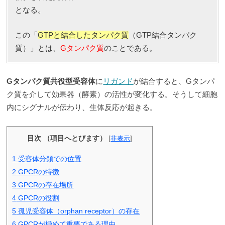
となる。
この「
GTPと結合したタンパク質
（GTP結合タンパク
質）」とは、
Gタンパク質
のことである。
Gタンパク質共役型受容体
に
リガンド
が結合すると、Gタンパ
ク質を介して効果器（酵素）の活性が変化する。そうして細胞
内にシグナルが伝わり、生体反応が起きる。
目次 （項目へとびます）
[
非表示
]
1
受容体分類での位置
2
GPCRの特徴
3
GPCRの存在場所
4
GPCRの役割
5
孤児受容体（orphan receptor）の存在
6
GPCRが極めて重要である理由