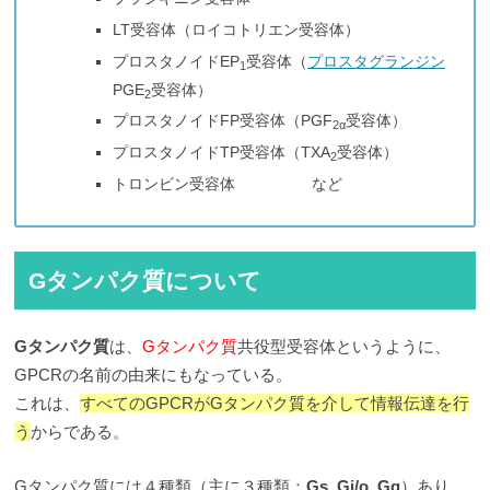
LT受容体（ロイコトリエン受容体）
プロスタノイドEP
受容体（
プロスタグランジン
1
PGE
受容体）
2
プロスタノイドFP受容体（PGF
受容体）
2α
プロスタノイドTP受容体（TXA
受容体）
2
トロンビン受容体 など
Gタンパク質について
Gタンパク質
は、
Gタンパク質
共役型受容体というように、
GPCRの名前の由来にもなっている。
これは、
すべてのGPCRがGタンパク質を介して情報伝達を行
う
からである。
Gタンパク質には４種類（主に３種類：
Gs
,
Gi/o
,
Gq
）あり、