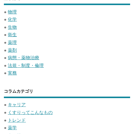
●
物理
●
化学
●
生物
●
衛生
●
薬理
●
薬剤
●
病態・薬物治療
●
法規・制度・倫理
●
実務
コラムカテゴリ
●
キャリア
●
くすりってこんなもの
●
トレンド
●
薬学