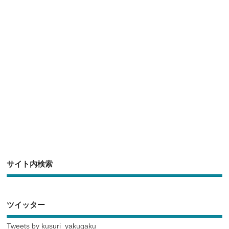
b
a
o
o
k
サイト内検索
ツイッター
Tweets by kusuri_yakugaku