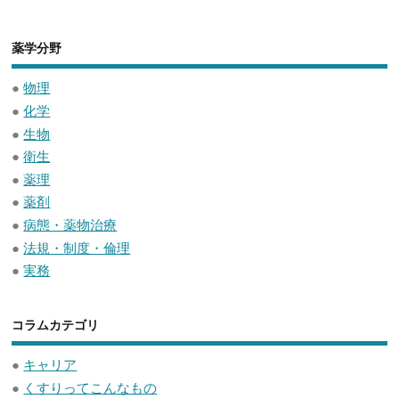
薬学分野
●
物理
●
化学
●
生物
●
衛生
●
薬理
●
薬剤
●
病態・薬物治療
●
法規・制度・倫理
●
実務
コラムカテゴリ
●
キャリア
●
くすりってこんなもの