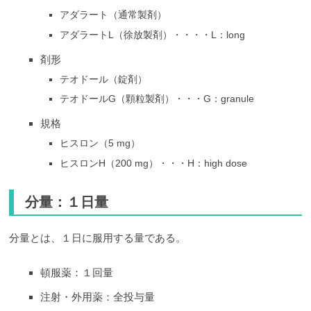
アダラート（通常製剤）
アダラートL（徐放製剤）・・・・L：long
剤形
テオドール（錠剤）
テオドールG（顆粒製剤）・・・G：granule
規格
ヒスロン（5 mg）
ヒスロンH（200 mg）・・・H：high dose
分量：１日量
分量とは、１日に服用する量である。
頓服薬：１回量
注射・外用薬：全投与量