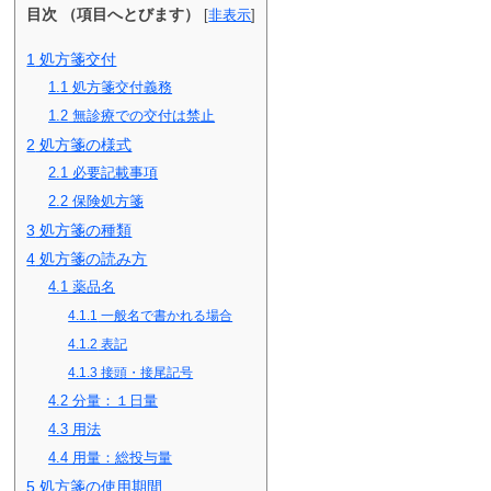
目次 （項目へとびます）
[
非表示
]
1
処方箋交付
1.1
処方箋交付義務
1.2
無診療での交付は禁止
2
処方箋の様式
2.1
必要記載事項
2.2
保険処方箋
3
処方箋の種類
4
処方箋の読み方
4.1
薬品名
4.1.1
一般名で書かれる場合
4.1.2
表記
4.1.3
接頭・接尾記号
4.2
分量：１日量
4.3
用法
4.4
用量：総投与量
5
処方箋の使用期間