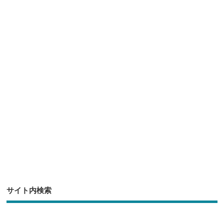
e
tt
c
e
ck
er
e
n
et
b
a
o
o
k
サイト内検索