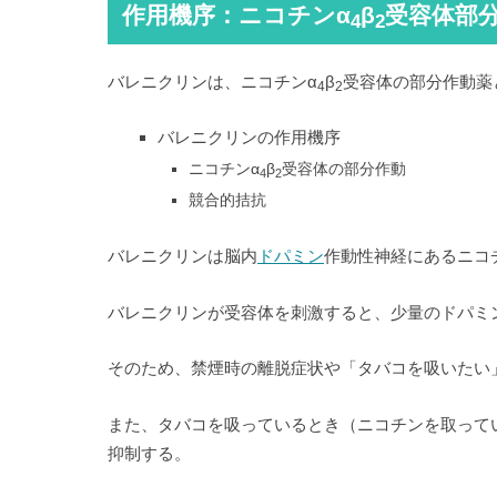
作用機序：ニコチンα
β
受容体部
4
2
バレニクリンは、ニコチンα
β
受容体の部分作動薬
4
2
バレニクリンの作用機序
ニコチンα
β
受容体の部分作動
4
2
競合的拮抗
バレニクリンは脳内
ドパミン
作動性神経にあるニコ
バレニクリンが受容体を刺激すると、少量のドパミ
そのため、禁煙時の離脱症状や「タバコを吸いたい
また、タバコを吸っているとき（ニコチンを取って
抑制する。