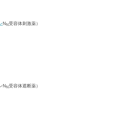
ン
N
受容体刺激薬）
N
ンN
受容体遮断薬）
N