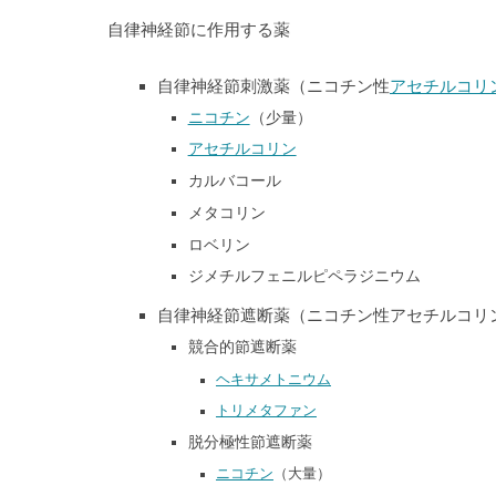
自律神経節に作用する薬
自律神経節刺激薬（ニコチン性
アセチルコリ
ニコチン
（少量）
アセチルコリン
カルバコール
メタコリン
ロベリン
ジメチルフェニルピペラジニウム
自律神経節遮断薬（ニコチン性アセチルコリ
競合的節遮断薬
ヘキサメトニウム
トリメタファン
脱分極性節遮断薬
ニコチン
（大量）