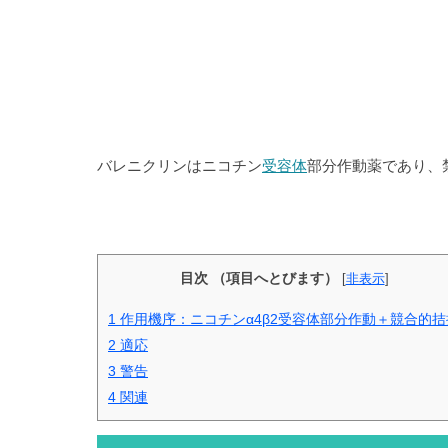
バレニクリンはニコチン
受容体
部分作動薬であり、
目次 （項目へとびます）
[
非表示
]
1
作用機序：ニコチンα4β2受容体部分作動＋競合的拮
2
適応
3
警告
4
関連