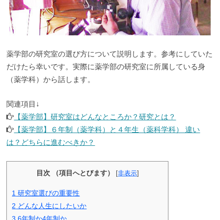
薬学部の研究室の選び方について説明します。参考にしていた
だけたら幸いです。実際に薬学部の研究室に所属している身
（薬学科）から話します。
関連項目↓
【薬学部】研究室はどんなところか？研究とは？
【薬学部】６年制（薬学科）と４年生（薬科学科） 違い
は？どちらに進むべきか？
目次 （項目へとびます）
[
非表示
]
1
研究室選びの重要性
2
どんな人生にしたいか
3
6年制か4年制か