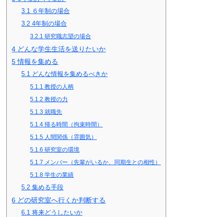
3.1
６年制の場合
3.2
4年制の場合
3.2.1
研究職志望の場合
4
どんな学生生活を送りたいか
5
情報を集める
5.1
どんな情報を集めるべきか
5.1.1
教授の人柄
5.1.2
教授の力
5.1.3
就職先
5.1.4
帰る時間（拘束時間）
5.1.5
人間関係（雰囲気）
5.1.6
研究室の環境
5.1.7
メンバー（先輩がいるか、同期生との相性）
5.1.8
学生の業績
5.2
集める手段
6
どの研究室へ行くか判断する
6.1
将来どうしたいか