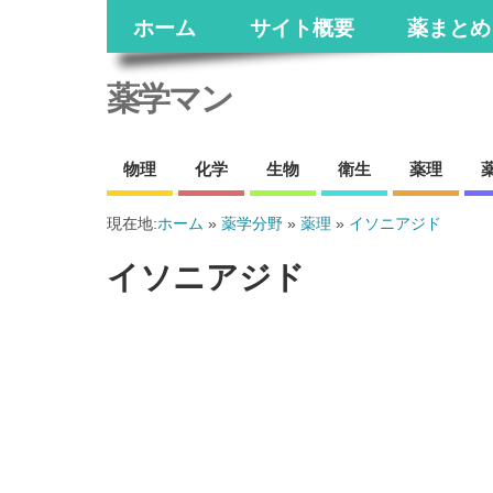
ホーム
サイト概要
薬まとめ
薬学マン
物理
化学
生物
衛生
薬理
現在地:
ホーム
»
薬学分野
»
薬理
»
イソニアジド
イソニアジド