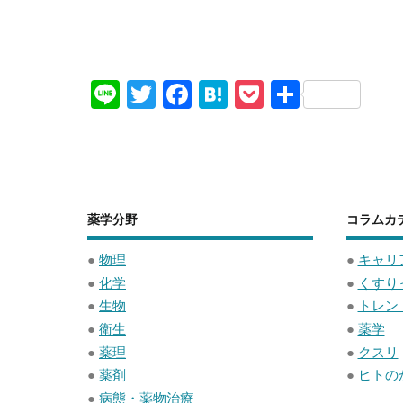
Li
T
F
H
P
共
n
wi
a
at
o
有
e
tt
c
e
ck
er
e
n
et
b
a
薬学分野
コラムカ
o
o
●
物理
●
キャリ
●
化学
●
くすり
k
●
生物
●
トレン
●
衛生
●
薬学
●
薬理
●
クスリ
●
薬剤
●
ヒトの
●
病態・薬物治療