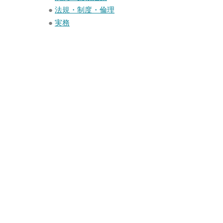
●
法規・制度・倫理
●
実務