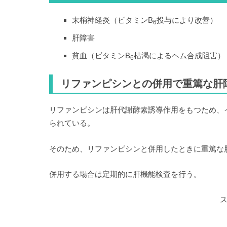
末梢神経炎（ビタミンB
投与により改善）
6
肝障害
貧血（ビタミンB
枯渇によるヘム合成阻害）
6
リファンピシンとの併用で重篤な肝
リファンピシンは肝代謝酵素誘導作用をもつため、
られている。
そのため、リファンピシンと併用したときに重篤な
併用する場合は定期的に肝機能検査を行う。