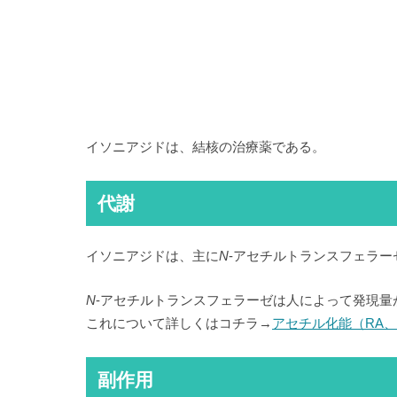
イソニアジドは、結核の治療薬である。
代謝
イソニアジドは、主に
N
-アセチルトランスフェラ
N
-アセチルトランスフェラーゼは人によって発現量
これについて詳しくはコチラ→
アセチル化能（RA、
副作用