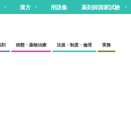
漢方
用語集
薬剤師国家試験
薬剤
病態・薬物治療
法規・制度・倫理
実務