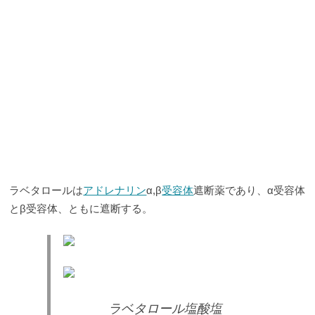
ラベタロールは
アドレナリン
α,β
受容体
遮断薬であり、α受容体
とβ受容体、ともに遮断する。
ラベタロール塩酸塩