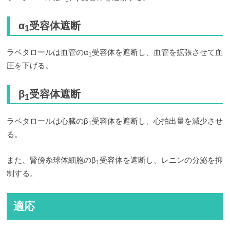
α
受容体遮断
1
ラベタロールは血管のα
受容体を遮断し、血管を拡張させて血
1
圧を下げる。
β
受容体遮断
1
ラベタロールは心臓のβ
受容体を遮断し、心拍出量を減少させ
1
る。
また、腎傍糸球体細胞のβ
受容体を遮断し、レニンの分泌を抑
1
制する。
適応