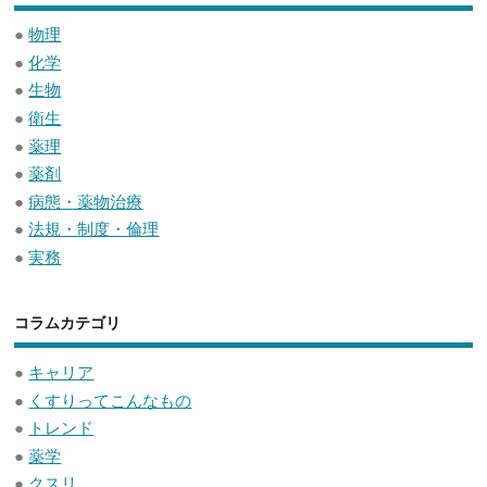
●
物理
●
化学
●
生物
●
衛生
●
薬理
●
薬剤
●
病態・薬物治療
●
法規・制度・倫理
●
実務
コラムカテゴリ
●
キャリア
●
くすりってこんなもの
●
トレンド
●
薬学
●
クスリ