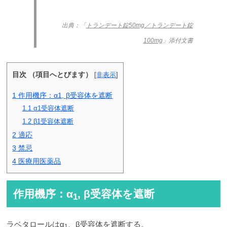
出典：「
トランデート錠50mg／トランデート錠
100mg
」添付文書
目次 （項目へとびます）
[
非表示
]
1
作用機序：α1, β受容体を遮断
1.1
α1受容体遮断
1.2
β1受容体遮断
2
適応
3
禁忌
4
医療用医薬品
作用機序：α
, β受容体を遮断
1
ラベタロールはα
、β受容体を遮断する。
1