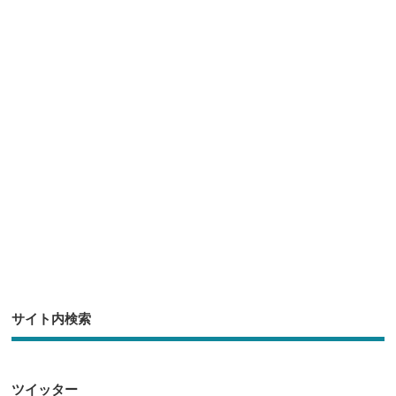
er
e
n
et
b
a
o
o
k
サイト内検索
ツイッター