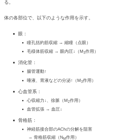
る。
体の各部位で、以下のような作用を示す。
眼：
瞳孔括約筋収縮 → 縮瞳（点眼）
毛様体筋収縮 → 眼内圧↓（M
作用）
3
消化管：
腸管運動↑
唾液、胃液などの分泌↑（M
作用）
3
心血管系：
心収縮力↓、徐脈（M
作用）
2
血管拡張 → 血圧↓
骨格筋：
神経筋接合部のAChの分解を阻害
→ 骨格筋収縮（N
作用）
M