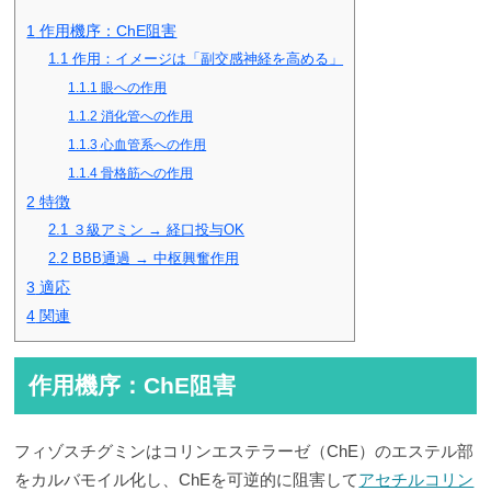
1
作用機序：ChE阻害
1.1
作用：イメージは「副交感神経を高める」
1.1.1
眼への作用
1.1.2
消化管への作用
1.1.3
心血管系への作用
1.1.4
骨格筋への作用
2
特徴
2.1
３級アミン → 経口投与OK
2.2
BBB通過 → 中枢興奮作用
3
適応
4
関連
作用機序：ChE阻害
フィゾスチグミンはコリンエステラーゼ（ChE）のエステル部
をカルバモイル化し、ChEを可逆的に阻害して
アセチルコリン