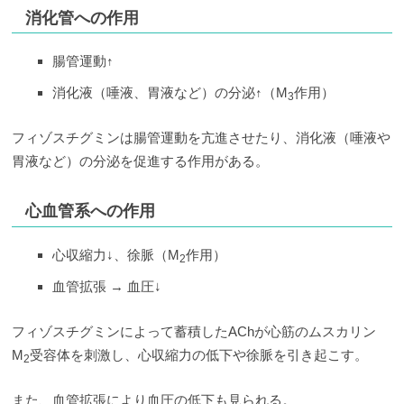
消化管への作用
腸管運動↑
消化液（唾液、胃液など）の分泌↑（M
作用）
3
フィゾスチグミンは腸管運動を亢進させたり、消化液（唾液や
胃液など）の分泌を促進する作用がある。
心血管系への作用
心収縮力↓、徐脈（M
作用）
2
血管拡張 → 血圧↓
フィゾスチグミンによって蓄積したAChが心筋のムスカリン
M
受容体を刺激し、心収縮力の低下や徐脈を引き起こす。
2
また、血管拡張により血圧の低下も見られる。