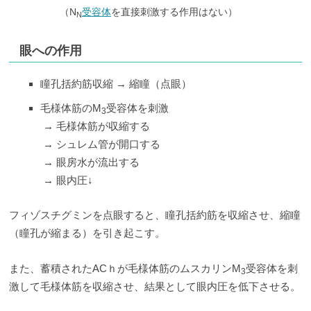
（N
受容体
を直接刺激する作用はない）
N
眼への作用
瞳孔括約筋収縮 → 縮瞳（点眼）
毛様体筋のM
受容体を刺激
3
→ 毛様体筋が収縮する
→ シュレム管が開口する
→ 眼房水が流出する
→ 眼内圧↓
フィゾスチグミンを点眼すると、瞳孔括約筋を収縮させ、縮瞳
（瞳孔が縮まる）を引き起こす。
また、蓄積されたACｈが毛様体筋のムスカリンM
受容体を刺
3
激して毛様体筋を収縮させ、結果として眼内圧を低下させる。