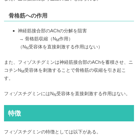
骨格筋への作用
神経筋接合部のAChの分解を阻害
→ 骨格筋収縮（N
作用）
M
（N
受容体を直接刺激する作用はない）
N
また、フィゾスチグミンは神経筋接合部のAChを蓄積させ、ニ
コチンN
受容体を刺激することで骨格筋の収縮を引き起こ
M
す。
フィゾスチグミンにはN
受容体を直接刺激する作用はない。
N
特徴
フィゾスチグミンの特徴としては以下がある。