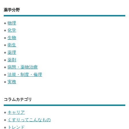
薬学分野
●
物理
●
化学
●
生物
●
衛生
●
薬理
●
薬剤
●
病態・薬物治療
●
法規・制度・倫理
●
実務
コラムカテゴリ
●
キャリア
●
くすりってこんなもの
●
トレンド