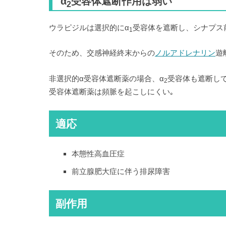
α
受容体遮断作用は弱い
2
ウラピジルは選択的にα
受容体を遮断し、シナプス
1
そのため、交感神経終末からの
ノルアドレナリン
遊
非選択的α受容体遮断薬の場合、α
受容体も遮断し
2
受容体遮断薬は頻脈を起こしにくい｡
適応
本態性高血圧症
前立腺肥大症に伴う排尿障害
副作用