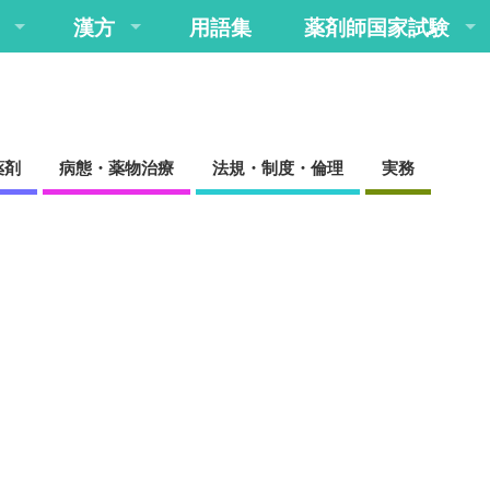
漢方
用語集
薬剤師国家試験
薬剤
病態・薬物治療
法規・制度・倫理
実務