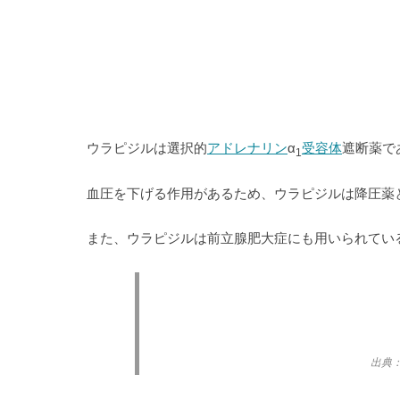
ウラピジルは選択的
アドレナリン
α
受容体
遮断薬で
1
血圧を下げる作用があるため、ウラピジルは降圧薬
また、ウラピジルは前立腺肥大症にも用いられてい
出典