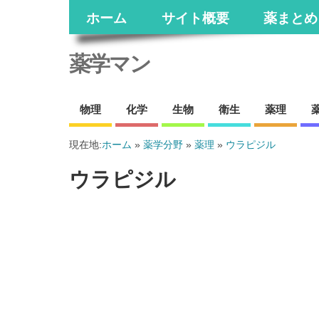
ホーム
サイト概要
薬まとめ
薬学マン
物理
化学
生物
衛生
薬理
現在地:
ホーム
»
薬学分野
»
薬理
»
ウラピジル
ウラピジル