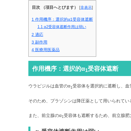
目次 （項目へとびます）
[
非表示
]
1
作用機序：選択的α1受容体遮断
1.1
α2受容体遮断作用は弱い
2
適応
3
副作用
4
医療用医薬品
作用機序：選択的α
受容体遮断
1
ウラピジルは血管のα
受容体を選択的に遮断し、血
1
そのため、プラゾシンは降圧薬として用いられてい
また、前立腺のα
受容体も遮断するため、前立腺肥
1