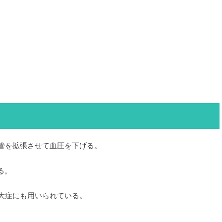
管を拡張させて血圧を下げる。
る。
大症にも用いられている。