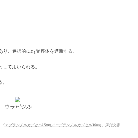
あり、選択的にα
受容体を遮断する。
1
として用いられる。
る。
ウラピジル
：「
エブランチルカプセル15mg／エブランチルカプセル30mg
」添付文書