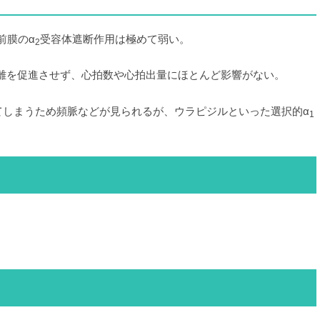
前膜のα
受容体遮断作用は極めて弱い。
2
離を促進させず、心拍数や心拍出量にほとんど影響がない。
てしまうため頻脈などが見られるが、ウラピジルといった選択的α
1