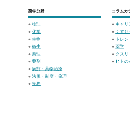
b
a
薬学分野
コラムカ
o
o
●
物理
●
キャリ
●
化学
●
くすり
k
●
生物
●
トレン
●
衛生
●
薬学
●
薬理
●
クスリ
●
薬剤
●
ヒトの
●
病態・薬物治療
●
法規・制度・倫理
●
実務