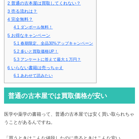
2
普通の古本屋は買取してくれない？
3
売る流れは？
4
完全無料？
4.1
ダンボール無料！
5
お得なキャンペーン
5.1
春期限定、全品30%アップキャンペーン
5.2
多いと買取価格UP！
5.3
アンケートに答えて最大１万円？
6
いらない書籍は売っちゃえ
6.1
あわせて読みたい
普通の古本屋では買取価格が安い
医学や薬学の書籍って、普通の古本屋では安く買い取られちゃ
うことがあるんですね。
「買うときはこんな値段したのに売るときはこんな安い