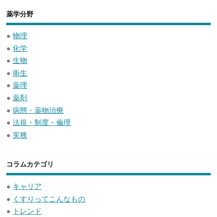
薬学分野
●
物理
●
化学
●
生物
●
衛生
●
薬理
●
薬剤
●
病態・薬物治療
●
法規・制度・倫理
●
実務
コラムカテゴリ
●
キャリア
●
くすりってこんなもの
●
トレンド