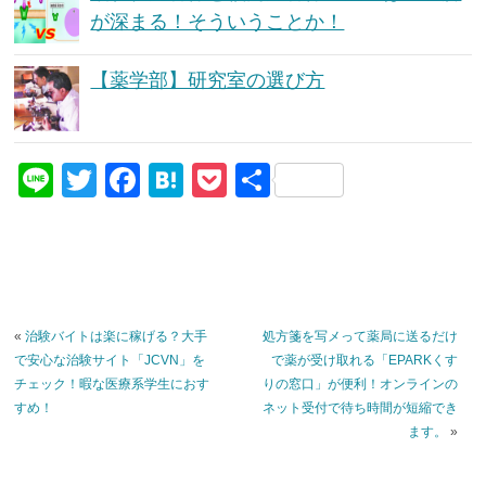
が深まる！そういうことか！
【薬学部】研究室の選び方
Li
T
F
H
P
共
n
wi
a
at
o
有
e
tt
c
e
ck
er
e
n
et
b
a
«
治験バイトは楽に稼げる？大手
処方箋を写メって薬局に送るだけ
o
で安心な治験サイト「JCVN」を
で薬が受け取れる「EPARKくす
o
チェック！暇な医療系学生におす
りの窓口」が便利！オンラインの
すめ！
ネット受付で待ち時間が短縮でき
k
ます。
»