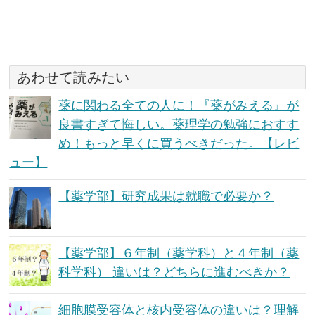
あわせて読みたい
薬に関わる全ての人に！『薬がみえる』が
良書すぎて悔しい。薬理学の勉強におすす
め！もっと早くに買うべきだった。【レビ
ュー】
【薬学部】研究成果は就職で必要か？
【薬学部】６年制（薬学科）と４年制（薬
科学科） 違いは？どちらに進むべきか？
細胞膜受容体と核内受容体の違いは？理解