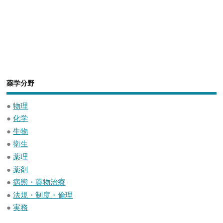
薬学分野
●
物理
●
化学
●
生物
●
衛生
●
薬理
●
薬剤
●
病態・薬物治療
●
法規・制度・倫理
●
実務