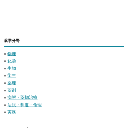
薬学分野
●
物理
●
化学
●
生物
●
衛生
●
薬理
●
薬剤
●
病態・薬物治療
●
法規・制度・倫理
●
実務