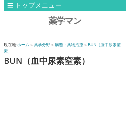
トップメニュー
薬学マン
現在地:
ホーム
»
薬学分野
»
病態・薬物治療
»
BUN（血中尿素窒
素）
BUN（血中尿素窒素）