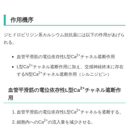
作用機序
ジヒドロピリジン系カルシウム拮抗薬には以下の作用があげら
れる。
2+
血管平滑筋の電位依存性L型Ca
チャネル遮断作用
2+
L型Ca
チャネル遮断作用に加え、交感神経終末に存在
2+
するN型Ca
チャネル遮断作用（シルニジピン）
2+
血管平滑筋の電位依存性L型Ca
チャネル遮断作
用
2+
血管平滑筋の電位依存性L型Ca
チャネルを遮断する。
2+
細胞内へのCa
の流入量を減少させる。