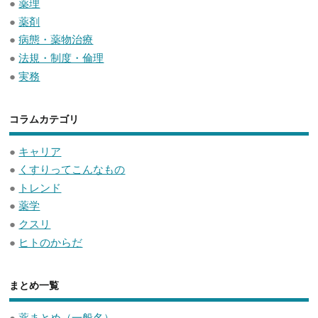
●
薬理
●
薬剤
●
病態・薬物治療
●
法規・制度・倫理
●
実務
コラムカテゴリ
●
キャリア
●
くすりってこんなもの
●
トレンド
●
薬学
●
クスリ
●
ヒトのからだ
まとめ一覧
●
薬まとめ（一般名）