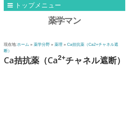
トップメニュー
薬学マン
現在地:
ホーム
»
薬学分野
»
薬理
»
Ca拮抗薬（Ca2+チャネル遮
断）
2+
Ca拮抗薬（Ca
チャネル遮断）