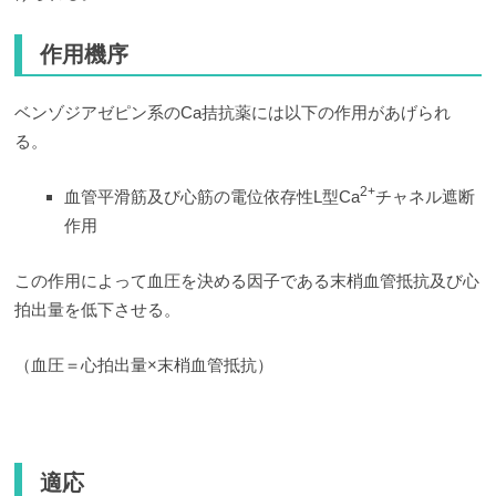
作用機序
ベンゾジアゼピン系のCa拮抗薬には以下の作用があげられ
る。
2+
血管平滑筋及び心筋の電位依存性L型Ca
チャネル遮断
作用
この作用によって血圧を決める因子である末梢血管抵抗及び心
拍出量を低下させる。
（血圧＝心拍出量×末梢血管抵抗）
適応