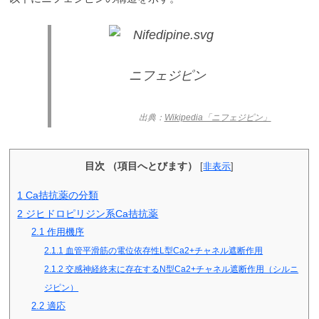
ニフェジピン
出典：
Wikipedia「ニフェジピン」
目次 （項目へとびます）
[
非表示
]
1
Ca拮抗薬の分類
2
ジヒドロピリジン系Ca拮抗薬
2.1
作用機序
2.1.1
血管平滑筋の電位依存性L型Ca2+チャネル遮断作用
2.1.2
交感神経終末に存在するN型Ca2+チャネル遮断作用（シルニ
ジピン）
2.2
適応