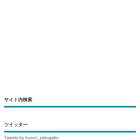
b
a
o
o
k
サイト内検索
ツイッター
Tweets by kusuri_yakugaku