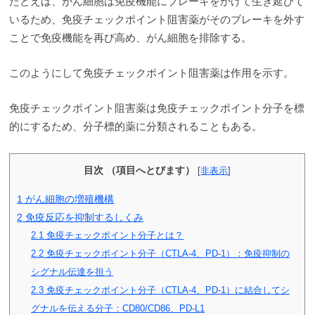
たとえば、がん細胞は免疫機能にブレーキをかけて生き延びて
いるため、免疫チェックポイント阻害薬がそのブレーキを外す
ことで免疫機能を再び高め、がん細胞を排除する。
このようにして免疫チェックポイント阻害薬は作用を示す。
免疫チェックポイント阻害薬は免疫チェックポイント分子を標
的にするため、分子標的薬に分類されることもある。
目次 （項目へとびます）
[
非表示
]
1
がん細胞の増殖機構
2
免疫反応を抑制するしくみ
2.1
免疫チェックポイント分子とは？
2.2
免疫チェックポイント分子（CTLA-4、PD-1）：免疫抑制の
シグナル伝達を担う
2.3
免疫チェックポイント分子（CTLA-4、PD-1）に結合してシ
グナルを伝える分子：CD80/CD86、PD-L1