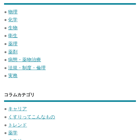
●
物理
●
化学
●
生物
●
衛生
●
薬理
●
薬剤
●
病態・薬物治療
●
法規・制度・倫理
●
実務
コラムカテゴリ
●
キャリア
●
くすりってこんなもの
●
トレンド
●
薬学