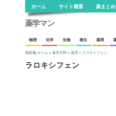
ホーム
サイト概要
薬まとめ
薬学マン
物理
化学
生物
衛生
薬理
現在地:
ホーム
»
薬学分野
»
薬理
»
ラロキシフェン
ラロキシフェン