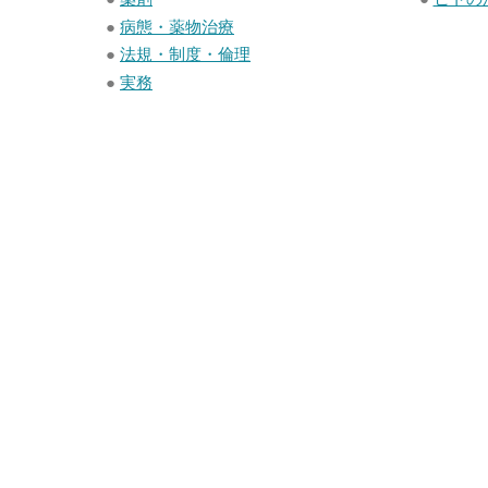
●
病態・薬物治療
●
法規・制度・倫理
●
実務