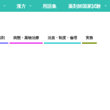
漢方
用語集
薬剤師国家試験
薬剤
病態・薬物治療
法規・制度・倫理
実務