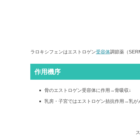
ラロキシフェンはエストロゲン
受容体
調節薬（SE
作用機序
骨のエストロゲン受容体に作用→骨吸収↓
乳房・子宮ではエストロゲン拮抗作用→乳が