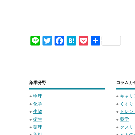
Li
T
F
H
P
共
n
wi
a
at
o
有
e
tt
c
e
ck
er
e
n
et
b
a
薬学分野
コラムカ
o
o
●
物理
●
キャリ
●
化学
●
くすり
k
●
生物
●
トレン
●
衛生
●
薬学
●
薬理
●
クスリ
●
薬剤
●
ヒトの