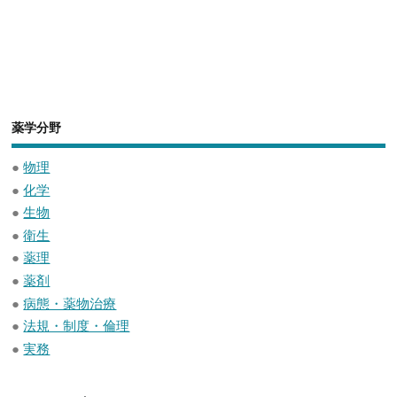
薬学分野
●
物理
●
化学
●
生物
●
衛生
●
薬理
●
薬剤
●
病態・薬物治療
●
法規・制度・倫理
●
実務