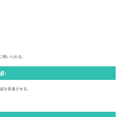
に用いられる。
泌↑
泌を促進させる。