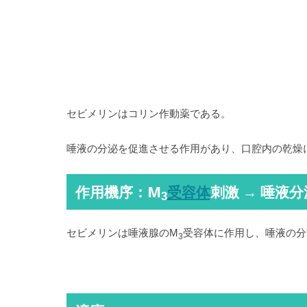
セビメリンはコリン作動薬である。
唾液の分泌を促進させる作用があり、口腔内の乾燥
作用機序：M
刺激 → 唾液分
受容体
3
セビメリンは唾液腺のM
受容体に作用し、唾液の分
3