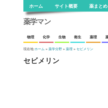
ホーム
サイト概要
薬まとめ
薬学マン
物理
化学
生物
衛生
薬理
現在地:
ホーム
»
薬学分野
»
薬理
»
セビメリン
セビメリン