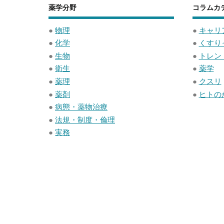
b
a
薬学分野
コラムカ
o
o
●
物理
●
キャリ
●
化学
●
くすり
k
●
生物
●
トレン
●
衛生
●
薬学
●
薬理
●
クスリ
●
薬剤
●
ヒトの
●
病態・薬物治療
●
法規・制度・倫理
●
実務