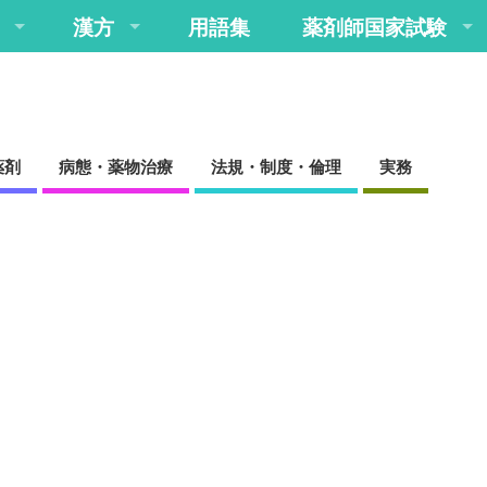
漢方
用語集
薬剤師国家試験
薬剤
病態・薬物治療
法規・制度・倫理
実務