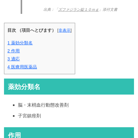
出典：「
ズファジラン錠１０ｍｇ
」添付文書
目次 （項目へとびます）
[
非表示
]
1
薬効分類名
2
作用
3
適応
4
医療用医薬品
薬効分類名
脳・末梢血行動態改善剤
子宮鎮痙剤
作用