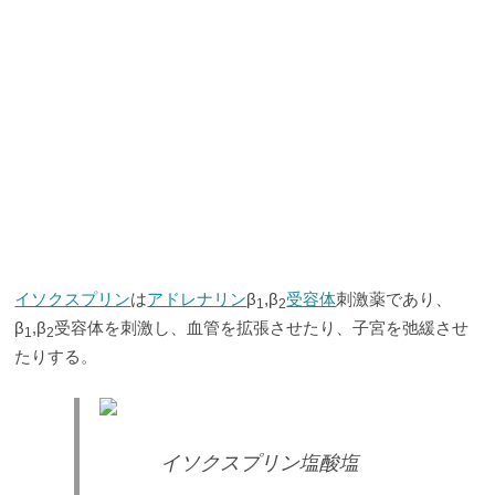
イソクスプリン
は
アドレナリン
β
,β
受容体
刺激薬であり、
1
2
β
,β
受容体を刺激し、血管を拡張させたり、子宮を弛緩させ
1
2
たりする。
イソクスプリン塩酸塩