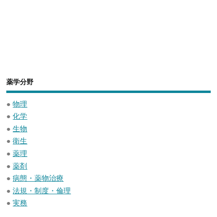
薬学分野
●
物理
●
化学
●
生物
●
衛生
●
薬理
●
薬剤
●
病態・薬物治療
●
法規・制度・倫理
●
実務