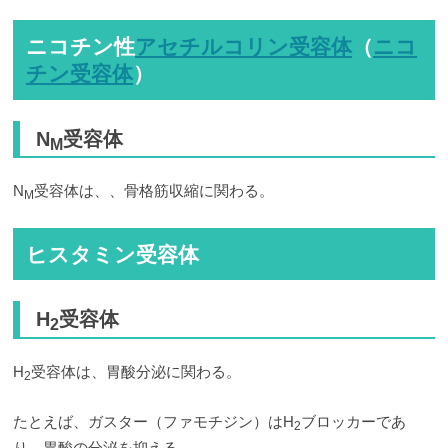
ニコチン性
アセチルコリン受容体
（
ニコ
チン受容体
）
N
受容体
M
N
受容体は、、骨格筋収縮に関わる。
M
ヒスタミン受容体
H
受容体
2
H
受容体は、胃酸分泌に関わる。
2
たとえば、ガスター（ファモチジン）はH
ブロッカーであ
2
り、胃酸の分泌を抑える。