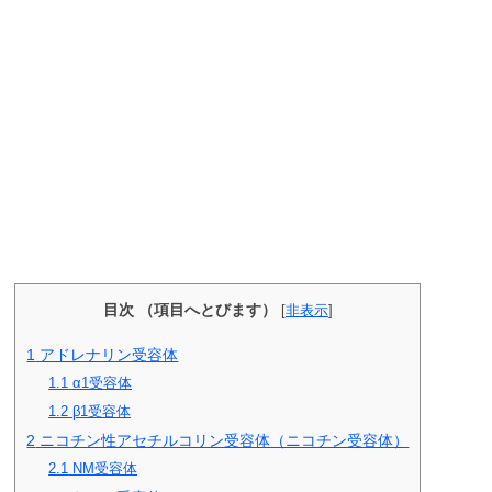
目次 （項目へとびます）
[
非表示
]
1
アドレナリン受容体
1.1
α1受容体
1.2
β1受容体
2
ニコチン性アセチルコリン受容体（ニコチン受容体）
2.1
NM受容体