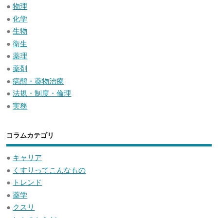
●
物理
●
化学
●
生物
●
衛生
●
薬理
●
薬剤
●
病態・薬物治療
●
法規・制度・倫理
●
実務
コラムカテゴリ
●
キャリア
●
くすりってこんなもの
●
トレンド
●
薬学
●
クスリ