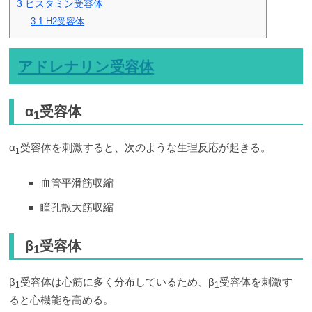
3
ヒスタミン受容体
3.1
H2受容体
アドレナリン
受容体
α
受容体
1
α
受容体を刺激すると、次のような生理反応が起きる。
1
血管平滑筋収縮
瞳孔散大筋収縮
β
受容体
1
β
受容体は心筋に多く分布しているため、β
受容体を刺激す
1
1
ると心機能を高める。