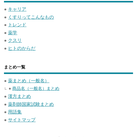
●
キャリア
●
くすりってこんなもの
●
トレンド
●
薬学
●
クスリ
●
ヒトのからだ
まとめ一覧
●
薬まとめ（一般名）
●
商品名（一般名）まとめ
●
漢方まとめ
●
薬剤師国家試験まとめ
●
用語集
●
サイトマップ