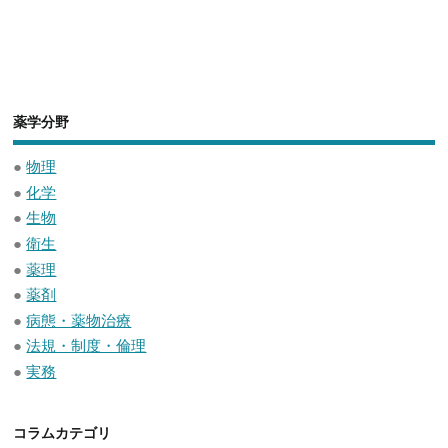
薬学分野
●
物理
●
化学
●
生物
●
衛生
●
薬理
●
薬剤
●
病態・薬物治療
●
法規・制度・倫理
●
実務
コラムカテゴリ