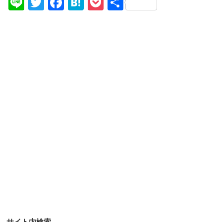
Li
T
F
H
P
共
n
wi
a
at
o
有
e
tt
c
e
ck
er
e
n
et
b
a
o
o
k
サイト内検索