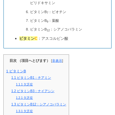
ピリドキサミン
ビタミンB
：ビオチン
7
ビタミンB
：葉酸
9
ビタミンB
：シアノコバラミン
12
ビタミン
C
：アスコルビン酸
目次 （項目へとびます）
[
非表示
]
1
ビタミンB
1.1
ビタミンB1：チアミン
1.1.1
欠乏症
1.2
ビタミンB3：ナイアシン
1.2.1
欠乏症
1.3
ビタミンB12：シアノコバラミン
1.3.1
欠乏症