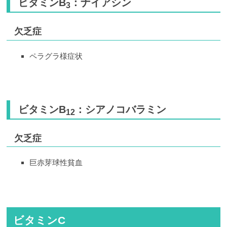
ビタミンB
：ナイアシン
3
欠乏症
ペラグラ様症状
ビタミンB
：シアノコバラミン
12
欠乏症
巨赤芽球性貧血
ビタミンC