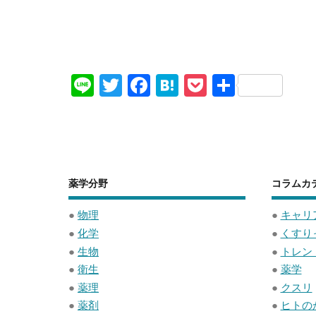
Li
T
F
H
P
共
n
wi
a
at
o
有
e
tt
c
e
ck
er
e
n
et
b
a
薬学分野
コラムカ
o
o
●
物理
●
キャリ
●
化学
●
くすり
k
●
生物
●
トレン
●
衛生
●
薬学
●
薬理
●
クスリ
●
薬剤
●
ヒトの