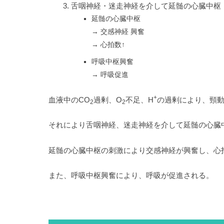
舌咽神経・迷走神経を介して延髄の心臓中枢
延髄の心臓中枢
→ 交感神経 興奮
→ 心拍数↑
呼吸中枢興奮
→ 呼吸促進
+
血液中のCO
過剰、O
不足、H
の過剰により、頸
2
2
それにより舌咽神経、迷走神経を介して延髄の心臓
延髄の心臓中枢の刺激により交感神経が興奮し、心
また、呼吸中枢興奮により、呼吸が促進される。