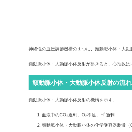
神経性の血圧調節機構の１つに、頸動脈小体・大動
頸動脈小体・大動脈小体反射が起きると、心拍数は
頸動脈小体・大動脈小体反射の流れ
頸動脈小体・大動脈小体反射の機構を示す。
+
血液中のCO
過剰、O
不足、H
過剰
2
2
頸動脈小体・大動脈小体の化学受容器刺激（