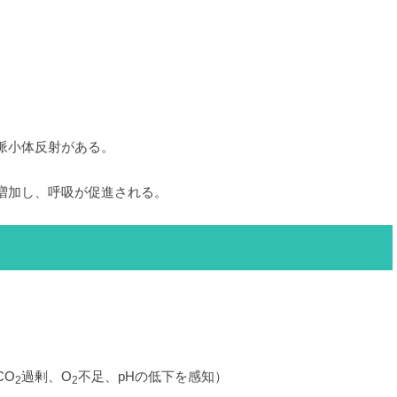
脈小体反射がある。
増加し、呼吸が促進される。
CO
過剰、O
不足、pHの低下を感知）
2
2