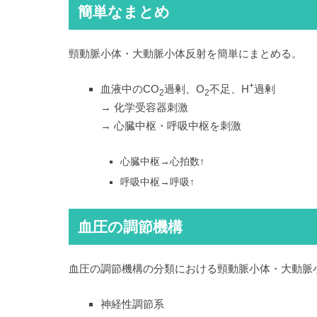
簡単なまとめ
頸動脈小体・大動脈小体反射を簡単にまとめる。
+
血液中のCO
過剰、O
不足、H
過剰
2
2
→ 化学受容器刺激
→ 心臓中枢・呼吸中枢を刺激
心臓中枢→心拍数↑
呼吸中枢→呼吸↑
血圧の調節機構
血圧の調節機構の分類における頸動脈小体・大動脈
神経性調節系