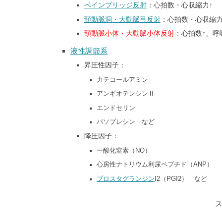
ベインブリッジ反射
：心拍数・心収縮力↑
頸動脈洞・大動脈弓反射
：心拍数・心収縮力
頸動脈小体・大動脈小体反射
：心拍数↑、呼
液性調節系
昇圧性因子：
力テコールアミン
アンギオテンシンⅡ
エンドセリン
バソプレシン など
降圧因子：
一酸化窒素（NO）
心房性ナトリウム利尿ペプチド（ANP）
プロスタグランジン
I2（PGI2） など