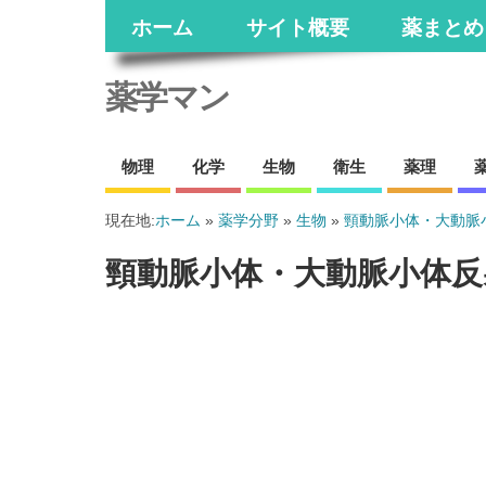
ホーム
サイト概要
薬まとめ
薬学マン
物理
化学
生物
衛生
薬理
現在地:
ホーム
»
薬学分野
»
生物
»
頸動脈小体・大動脈
頸動脈小体・大動脈小体反