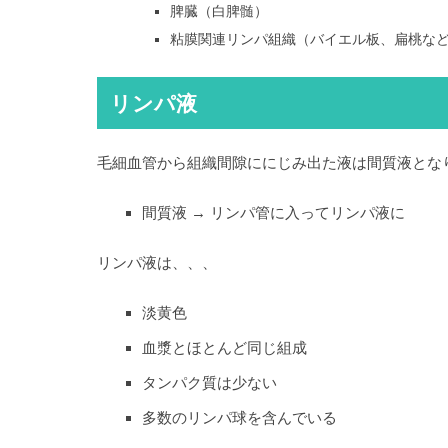
脾臓（白脾髄）
粘膜関連リンパ組織（バイエル板、扁桃な
リンパ液
毛細血管から組織間隙ににじみ出た液は間質液となり、
間質液 → リンパ管に入ってリンパ液に
リンパ液は、、、
淡黄色
血漿とほとんど同じ組成
タンパク質は少ない
多数のリンパ球を含んでいる