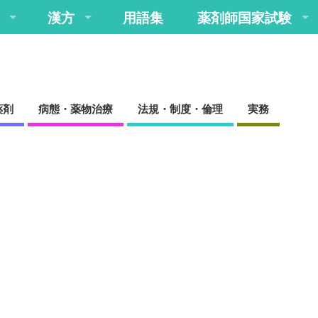
漢方
用語集
薬剤師国家試験
薬剤
病態・薬物治療
法規・制度・倫理
実務