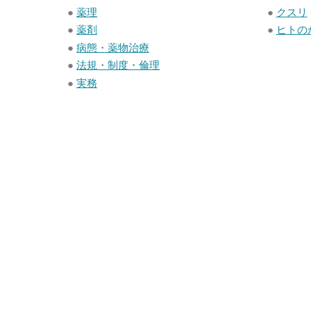
●
薬理
●
クスリ
●
薬剤
●
ヒトの
●
病態・薬物治療
●
法規・制度・倫理
●
実務