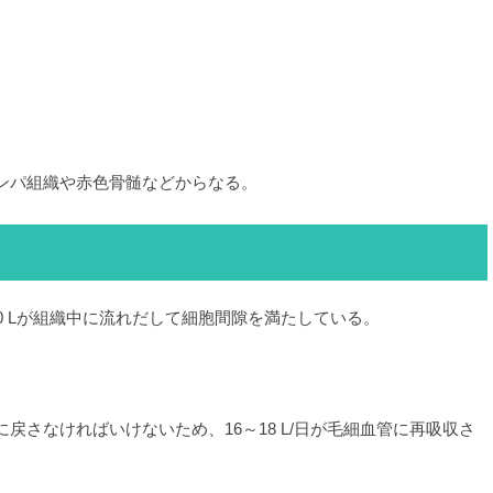
ンパ組織や赤色骨髄などからなる。
0 Lが組織中に流れだして細胞間隙を満たしている。
さなければいけないため、16～18 L/日が毛細血管に再吸収さ