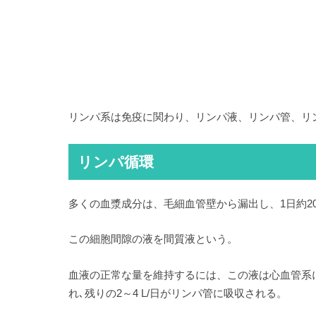
リンパ系は免疫に関わり、リンパ液、リンパ管、リ
リンパ循環
多くの血漿成分は、毛細血管壁から漏出し、1日約2
この細胞間隙の液を間質液という。
血液の正常な量を維持するには、この液は心血管系に戻
れ､残りの2～4 L/日がリンパ管に吸収される。