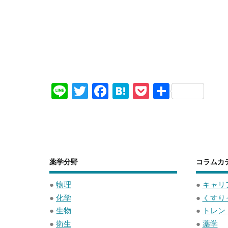
Li
T
F
H
P
共
n
wi
a
at
o
有
e
tt
c
e
ck
er
e
n
et
b
a
薬学分野
コラムカ
o
o
●
物理
●
キャリ
●
化学
●
くすり
k
●
生物
●
トレン
●
衛生
●
薬学