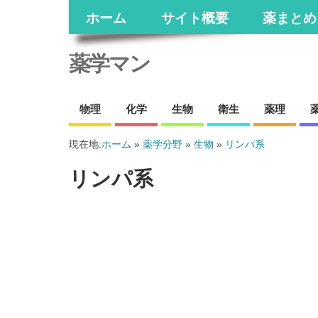
ホーム
サイト概要
薬まとめ
薬学マン
物理
化学
生物
衛生
薬理
現在地:
ホーム
»
薬学分野
»
生物
»
リンパ系
リンパ系