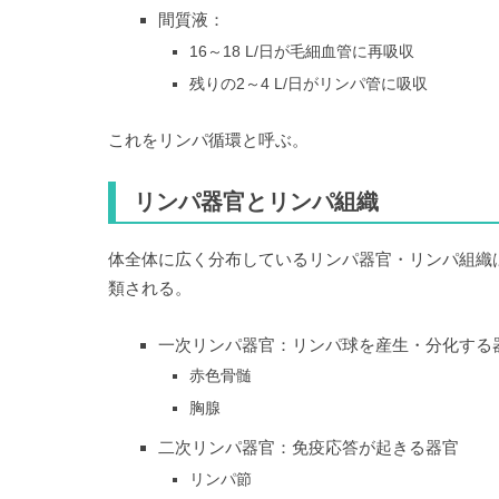
間質液：
16～18 L/日が毛細血管に再吸収
残りの2～4 L/日がリンパ管に吸収
これをリンパ循環と呼ぶ。
リンパ器官とリンパ組織
体全体に広く分布しているリンパ器官・リンパ組織
類される。
一次リンパ器官：リンパ球を産生・分化する
赤色骨髄
胸腺
二次リンパ器官：免疫応答が起きる器官
リンパ節