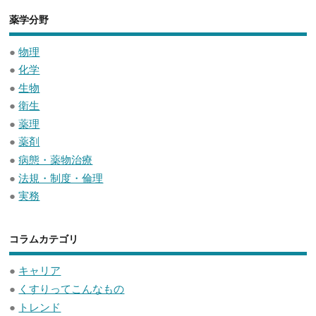
薬学分野
●
物理
●
化学
●
生物
●
衛生
●
薬理
●
薬剤
●
病態・薬物治療
●
法規・制度・倫理
●
実務
コラムカテゴリ
●
キャリア
●
くすりってこんなもの
●
トレンド