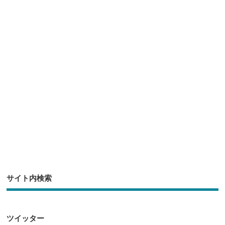
er
e
n
et
b
a
o
o
k
サイト内検索
ツイッター