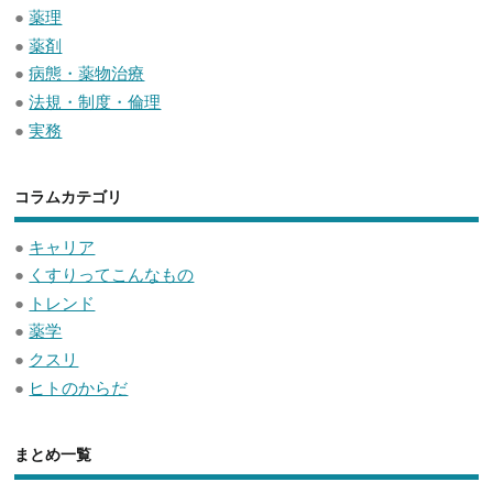
●
薬理
●
薬剤
●
病態・薬物治療
●
法規・制度・倫理
●
実務
コラムカテゴリ
●
キャリア
●
くすりってこんなもの
●
トレンド
●
薬学
●
クスリ
●
ヒトのからだ
まとめ一覧