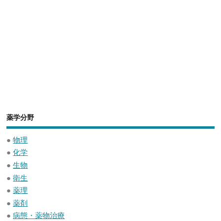
薬学分野
●
物理
●
化学
●
生物
●
衛生
●
薬理
●
薬剤
●
病態・薬物治療