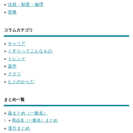
●
法規・制度・倫理
●
実務
コラムカテゴリ
●
キャリア
●
くすりってこんなもの
●
トレンド
●
薬学
●
クスリ
●
ヒトのからだ
まとめ一覧
●
薬まとめ（一般名）
●
商品名（一般名）まとめ
●
漢方まとめ