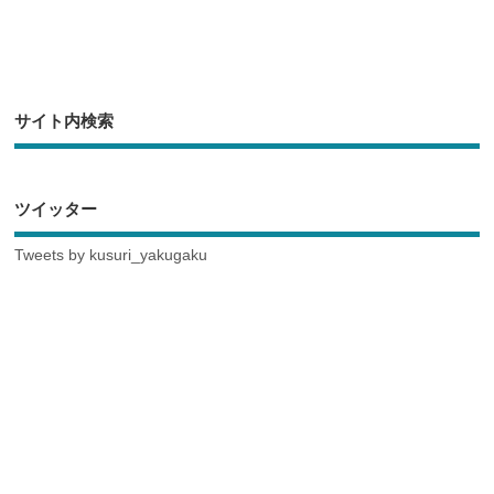
サイト内検索
ツイッター
Tweets by kusuri_yakugaku