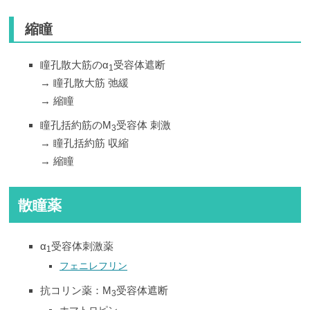
縮瞳
瞳孔散大筋のα
受容体遮断
1
→ 瞳孔散大筋 弛緩
→ 縮瞳
瞳孔括約筋のM
受容体 刺激
3
→ 瞳孔括約筋 収縮
→ 縮瞳
散瞳薬
α
受容体刺激薬
1
フェニレフリン
抗コリン薬：M
受容体遮断
3