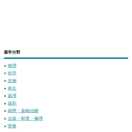
薬学分野
●
物理
●
化学
●
生物
●
衛生
●
薬理
●
薬剤
●
病態・薬物治療
●
法規・制度・倫理
●
実務