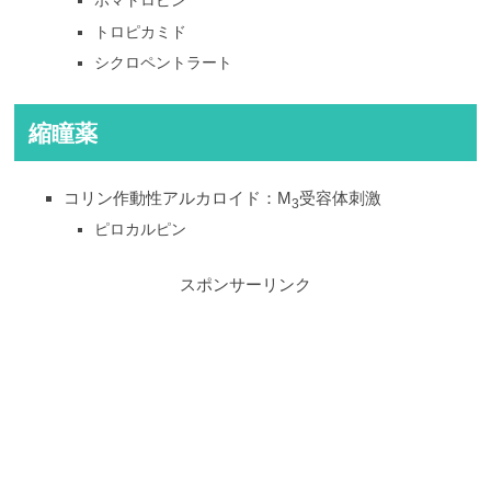
ホマトロピン
トロピカミド
シクロペントラート
縮瞳薬
コリン作動性アルカロイド：M
受容体刺激
3
ピロカルピン
スポンサーリンク