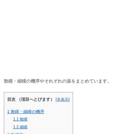
散瞳・縮瞳の機序やそれぞれの薬をまとめています。
目次 （項目へとびます）
[
非表示
]
1
散瞳・縮瞳の機序
1.1
散瞳
1.2
縮瞳