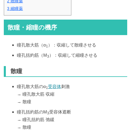
2
散瞳薬
3
縮瞳薬
散瞳・縮瞳の機序
瞳孔散大筋（α
）：収縮して散瞳させる
1
瞳孔括約筋（M
）：収縮して縮瞳させる
3
散瞳
瞳孔散大筋のα
受容体
刺激
1
→ 瞳孔散大筋 収縮
→ 散瞳
瞳孔括約筋のM
受容体遮断
3
→ 瞳孔括約筋 弛緩
→ 散瞳