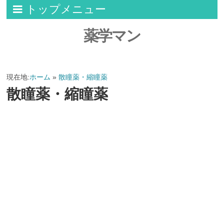
トップメニュー
薬学マン
現在地:
ホーム
»
散瞳薬・縮瞳薬
散瞳薬・縮瞳薬