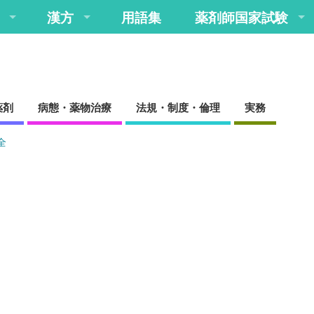
漢方
用語集
薬剤師国家試験
薬剤
病態・薬物治療
法規・制度・倫理
実務
全