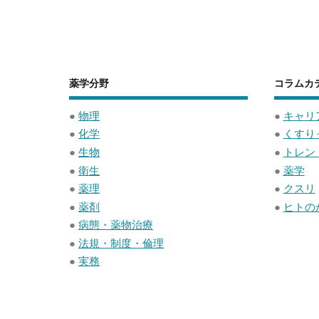
n
wi
a
at
o
有
e
tt
c
e
ck
er
e
n
et
b
a
薬学分野
コラムカ
o
o
●
物理
●
キャリ
●
化学
●
くすり
k
●
生物
●
トレン
●
衛生
●
薬学
●
薬理
●
クスリ
●
薬剤
●
ヒトの
●
病態・薬物治療
●
法規・制度・倫理
●
実務