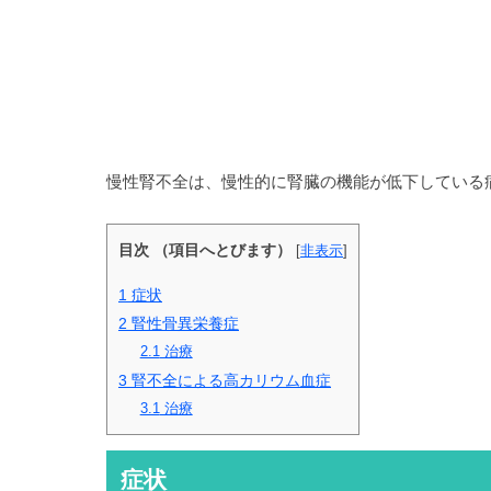
慢性腎不全は、慢性的に腎臓の機能が低下している
目次 （項目へとびます）
[
非表示
]
1
症状
2
腎性骨異栄養症
2.1
治療
3
腎不全による高カリウム血症
3.1
治療
症状