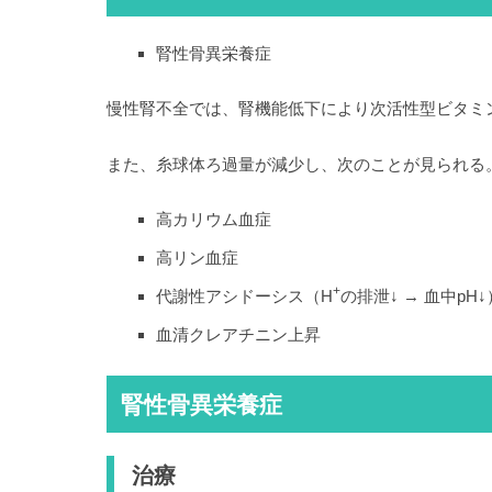
腎性骨異栄養症
慢性腎不全では、腎機能低下により次活性型ビタミ
また、糸球体ろ過量が減少し、次のことが見られる
高カリウム血症
高リン血症
+
代謝性アシドーシス（H
の排泄↓ → 血中pH↓
血清クレアチニン上昇
腎性骨異栄養症
治療