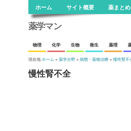
ホーム
サイト概要
薬まとめ
薬学マン
物理
化学
生物
衛生
薬理
現在地:
ホーム
»
薬学分野
»
病態・薬物治療
»
慢性腎不
慢性腎不全