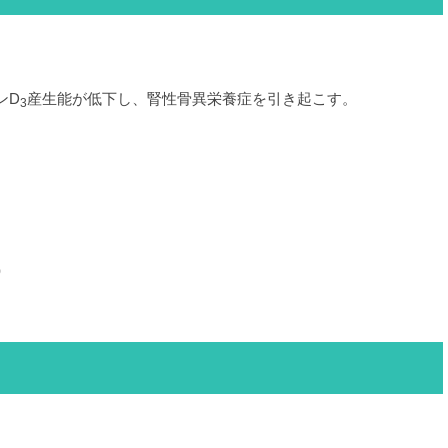
ンD
産生能が低下し、腎性骨異栄養症を引き起こす。
3
。
）