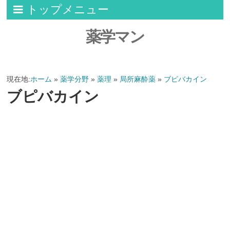
トップメニュー
薬学マン
現在地:
ホーム
»
薬学分野
»
薬理
»
局所麻酔薬
»
ブピバカイン
ブピバカイン