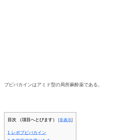
ブピバカインはアミド型の局所麻酔薬である。
目次 （項目へとびます）
[
非表示
]
1
レボブピバカイン