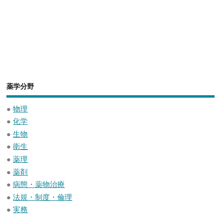
薬学分野
●
物理
●
化学
●
生物
●
衛生
●
薬理
●
薬剤
●
病態・薬物治療
●
法規・制度・倫理
●
実務