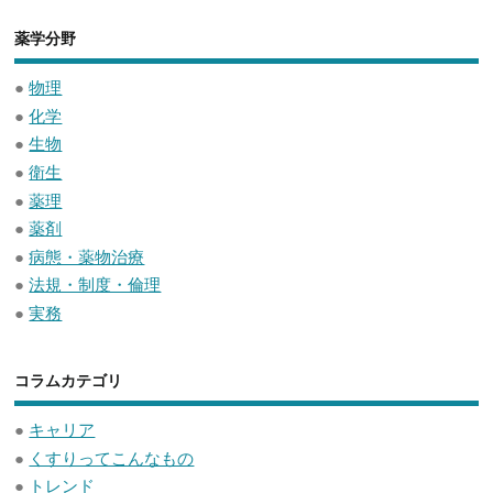
薬学分野
●
物理
●
化学
●
生物
●
衛生
●
薬理
●
薬剤
●
病態・薬物治療
●
法規・制度・倫理
●
実務
コラムカテゴリ
●
キャリア
●
くすりってこんなもの
●
トレンド