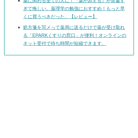
薬に関わる全ての人に！『薬がみえる』が良書す
ぎて悔しい。薬理学の勉強におすすめ！もっと早
くに買うべきだった。【レビュー】
処方箋を写メって薬局に送るだけで薬が受け取れ
る「EPARKくすりの窓口」が便利！オンラインの
ネット受付で待ち時間が短縮できます。