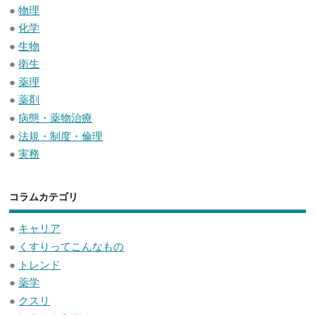
●
物理
●
化学
●
生物
●
衛生
●
薬理
●
薬剤
●
病態・薬物治療
●
法規・制度・倫理
●
実務
コラムカテゴリ
●
キャリア
●
くすりってこんなもの
●
トレンド
●
薬学
●
クスリ