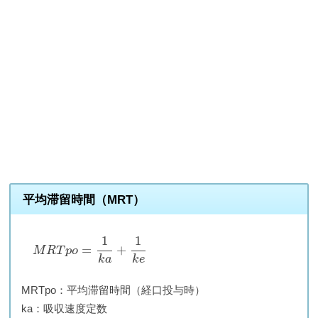
平均滞留時間（MRT）
1
1
=
+
M
R
T
p
o
k
a
k
e
MRTpo：平均滞留時間（経口投与時）
ka：吸収速度定数