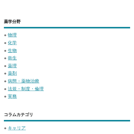
薬学分野
●
物理
●
化学
●
生物
●
衛生
●
薬理
●
薬剤
●
病態・薬物治療
●
法規・制度・倫理
●
実務
コラムカテゴリ
●
キャリア