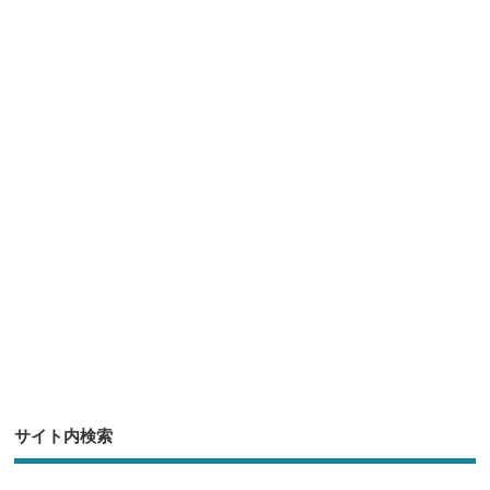
e
tt
c
e
ck
er
e
n
et
b
a
o
o
k
サイト内検索