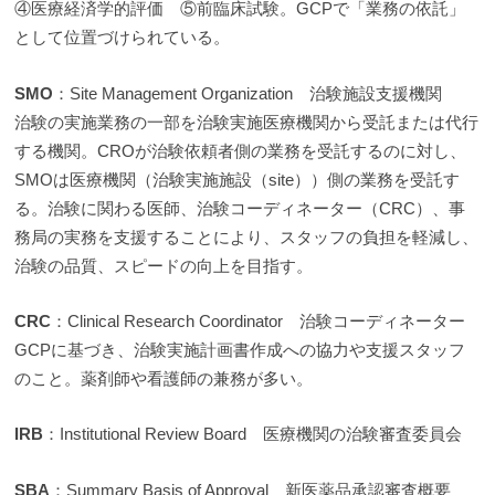
④医療経済学的評価 ⑤前臨床試験。GCPで「業務の依託」
として位置づけられている。
SMO
：Site Management Organization 治験施設支援機関
治験の実施業務の一部を治験実施医療機関から受託または代行
する機関。CROが治験依頼者側の業務を受託するのに対し、
SMOは医療機関（治験実施施設（site））側の業務を受託す
る。治験に関わる医師、治験コーディネーター（CRC）、事
務局の実務を支援することにより、スタッフの負担を軽減し、
治験の品質、スピードの向上を目指す。
CRC
：Clinical Research Coordinator 治験コーディネーター
GCPに基づき、治験実施計画書作成への協力や支援スタッフ
のこと。薬剤師や看護師の兼務が多い。
IRB
：Institutional Review Board 医療機関の治験審査委員会
SBA
：Summary Basis of Approval 新医薬品承認審査概要