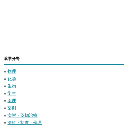
薬学分野
●
物理
●
化学
●
生物
●
衛生
●
薬理
●
薬剤
●
病態・薬物治療
●
法規・制度・倫理