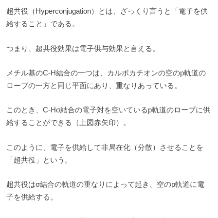
超共役（Hyperconjugation）とは、ざっくり言うと「電子を供
給すること」である。
つまり、超共役効果は電子供与効果と言える。
メチル基のC-H結合の一つは、カルボカチオンの空のp軌道の
ローブの一方と同じ平面にあり、重なりあっている。
このとき、C-Hσ結合の電子対を空いているp軌道のローブに供
給することができる（上図赤矢印）。
このように、電子を供給して非局在化（分散）させることを
「超共役」という。
超共役はσ結合の軌道の重なりによって起き、空のp軌道に電
子を供給する。