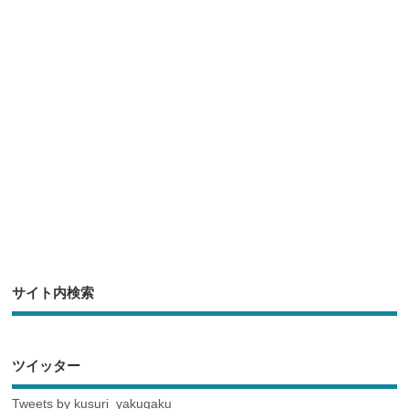
b
a
o
o
k
サイト内検索
ツイッター
Tweets by kusuri_yakugaku