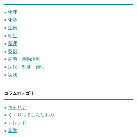
●
物理
●
化学
●
生物
●
衛生
●
薬理
●
薬剤
●
病態・薬物治療
●
法規・制度・倫理
●
実務
コラムカテゴリ
●
キャリア
●
くすりってこんなもの
●
トレンド
●
薬学