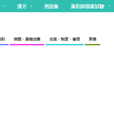
漢方
用語集
薬剤師国家試験
薬剤
病態・薬物治療
法規・制度・倫理
実務