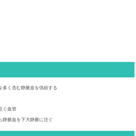
を多く含む静脈血を供給する
注ぐ血管
ら静脈血を下大静脈に注ぐ