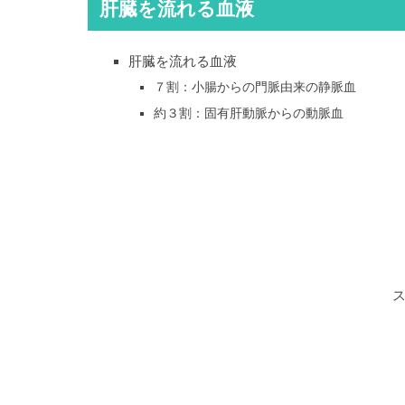
肝臓を流れる血液
肝臓を流れる血液
７割：小腸からの門脈由来の静脈血
約３割：固有肝動脈からの動脈血