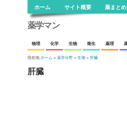
ホーム
サイト概要
薬まとめ
薬学マン
物理
化学
生物
衛生
薬理
現在地:
ホーム
»
薬学分野
»
生物
»
肝臓
肝臓