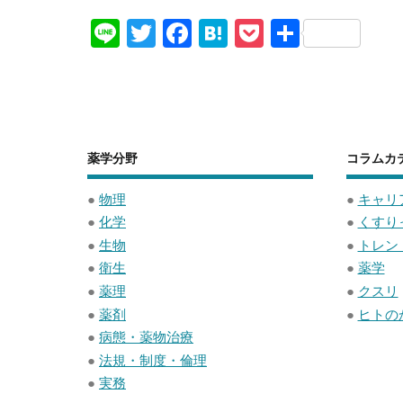
Li
T
F
H
P
共
n
wi
a
at
o
有
e
tt
c
e
ck
er
e
n
et
b
a
薬学分野
コラムカ
o
o
●
物理
●
キャリ
●
化学
●
くすり
k
●
生物
●
トレン
●
衛生
●
薬学
●
薬理
●
クスリ
●
薬剤
●
ヒトの
●
病態・薬物治療
●
法規・制度・倫理
●
実務