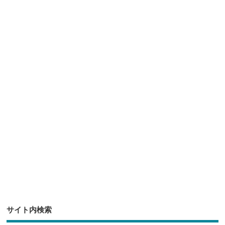
n
wi
a
at
o
有
e
tt
c
e
ck
er
e
n
et
b
a
o
o
k
サイト内検索