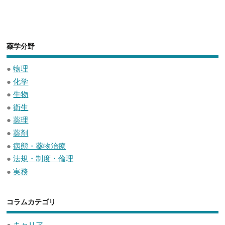
薬学分野
●
物理
●
化学
●
生物
●
衛生
●
薬理
●
薬剤
●
病態・薬物治療
●
法規・制度・倫理
●
実務
コラムカテゴリ
●
キャリア