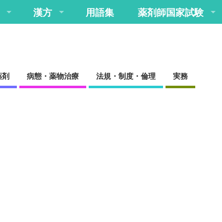
漢方
用語集
薬剤師国家試験
薬剤
病態・薬物治療
法規・制度・倫理
実務