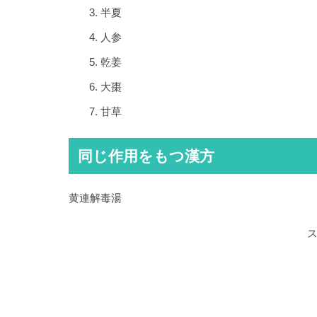
半夏
人参
乾姜
大棗
甘草
同じ作用をもつ漢方
黄連解毒湯