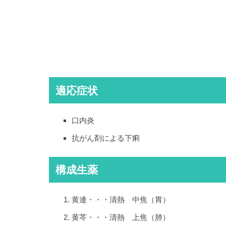
適応症状
口内炎
抗がん剤による下痢
構成生薬
黄連・・・清熱 中焦（胃）
黄芩・・・清熱 上焦（肺）