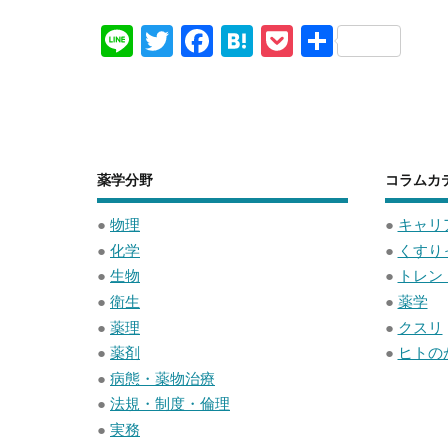
Li
T
F
H
P
共
n
wi
a
at
o
有
e
tt
c
e
ck
er
e
n
et
b
a
薬学分野
コラムカ
o
o
●
物理
●
キャリ
●
化学
●
くすり
k
●
生物
●
トレン
●
衛生
●
薬学
●
薬理
●
クスリ
●
薬剤
●
ヒトの
●
病態・薬物治療
●
法規・制度・倫理
●
実務