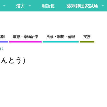
漢方
用語集
薬剤師国家試験
薬剤
病態・薬物治療
法規・制度・倫理
実務
う）
しんとう）