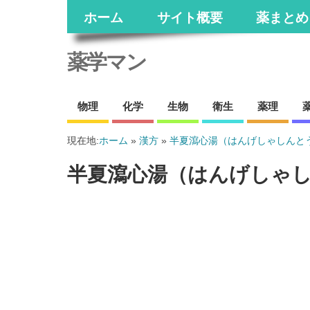
ホーム
サイト概要
薬まとめ
薬学マン
物理
化学
生物
衛生
薬理
現在地:
ホーム
»
漢方
»
半夏瀉心湯（はんげしゃしんと
半夏瀉心湯（はんげしゃ