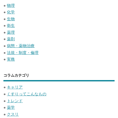
●
物理
●
化学
●
生物
●
衛生
●
薬理
●
薬剤
●
病態・薬物治療
●
法規・制度・倫理
●
実務
コラムカテゴリ
●
キャリア
●
くすりってこんなもの
●
トレンド
●
薬学
●
クスリ