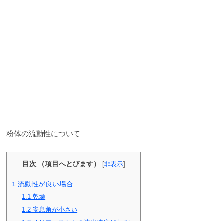
粉体の流動性について
目次 （項目へとびます）
[
非表示
]
1
流動性が良い場合
1.1
乾燥
1.2
安息角が小さい