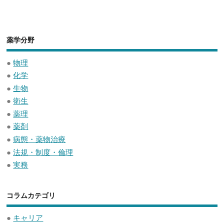
薬学分野
●
物理
●
化学
●
生物
●
衛生
●
薬理
●
薬剤
●
病態・薬物治療
●
法規・制度・倫理
●
実務
コラムカテゴリ
●
キャリア