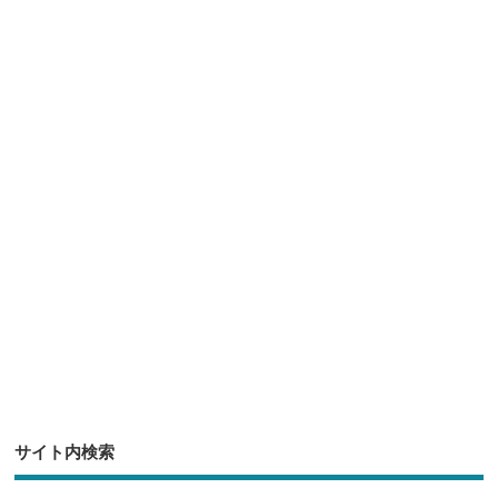
e
tt
c
e
ck
er
e
n
et
b
a
o
o
k
サイト内検索