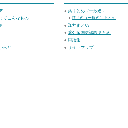
ア
●
薬まとめ（一般名）
ってこんなもの
●
商品名（一般名）まとめ
ド
●
漢方まとめ
●
薬剤師国家試験まとめ
●
用語集
からだ
●
サイトマップ