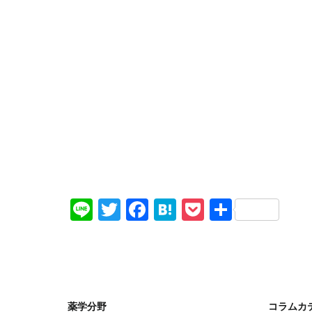
Li
T
F
H
P
共
n
wi
a
at
o
有
e
tt
c
e
ck
er
e
n
et
b
a
薬学分野
コラムカ