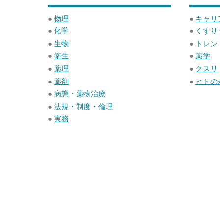
o
o
●
物理
●
キャリ
●
化学
●
くすり
k
●
生物
●
トレン
●
衛生
●
薬学
●
薬理
●
クスリ
●
薬剤
●
ヒトの
●
病態・薬物治療
●
法規・制度・倫理
●
実務