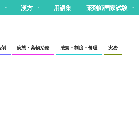
漢方
用語集
薬剤師国家試験
薬剤
病態・薬物治療
法規・制度・倫理
実務