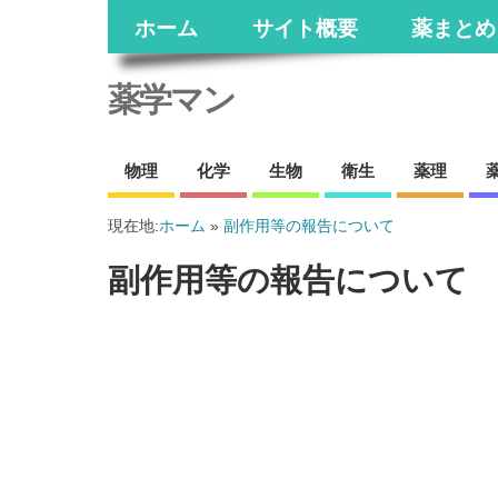
ホーム
サイト概要
薬まとめ
薬学マン
物理
化学
生物
衛生
薬理
現在地:
ホーム
»
副作用等の報告について
副作用等の報告について